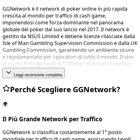
GGNetwork è il network di poker online in più rapida
crescita al mondo per traffico di cash game,
imponendosi come forza dominante nel panorama
globale del poker dal suo lancio nel 2017. Il network è
gestito da NSUS Limited e detiene licenze rilasciate dalla
Isle of Man Gambling Supervision Commission e dalla UK
Gambling Commission, garantendo un ambiente sicuro
e regolamentato per i giocatori di tutto il mondo. Il skin
di punta di GGNetwork è GGPoker, diventato il partner
online ufficiale delle World Series of Poker (WSOP),
Leggi recensione completa
ospitando i prestigiosi eventi con braccialetto WSOP
Online. GGNetwork è rinomato per le sue funzionalità
Perché Scegliere GGNetwork?
innovative che lo distinguono dalle piattaforme
tradizionali: PokerCraft (analisi avanzata delle mani),
🌍
Smart HUD (statistiche sugli avversari integrate), lo
Staking (vendita di quote nei tornei integrata nella
Il Più Grande Network per Traffico
piattaforma), l'Assicurazione All-In e l'opzione esclusiva
Deal It Twice. GGNetwork si rivolge a un pubblico
GGNetwork si classifica costantemente al 1° posto
autenticamente internazionale con skin operative in più
mondiale per traffico di cash game, assicurando tavoli
regioni. Natural8 serve il mercato asiatico mentre