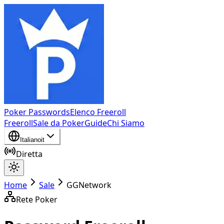
Poker Passwords
Elenco Freeroll
Freeroll
Sale da Poker
Guide
Chi Siamo
Italiano
it
Diretta
Home
Sale
GGNetwork
Rete Poker