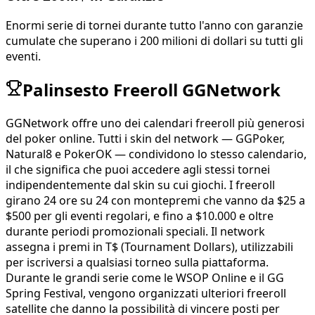
Enormi serie di tornei durante tutto l'anno con garanzie
cumulate che superano i 200 milioni di dollari su tutti gli
eventi.
Palinsesto Freeroll GGNetwork
GGNetwork offre uno dei calendari freeroll più generosi
del poker online. Tutti i skin del network — GGPoker,
Natural8 e PokerOK — condividono lo stesso calendario,
il che significa che puoi accedere agli stessi tornei
indipendentemente dal skin su cui giochi. I freeroll
girano 24 ore su 24 con montepremi che vanno da $25 a
$500 per gli eventi regolari, e fino a $10.000 e oltre
durante periodi promozionali speciali. Il network
assegna i premi in T$ (Tournament Dollars), utilizzabili
per iscriversi a qualsiasi torneo sulla piattaforma.
Durante le grandi serie come le WSOP Online e il GG
Spring Festival, vengono organizzati ulteriori freeroll
satellite che danno la possibilità di vincere posti per