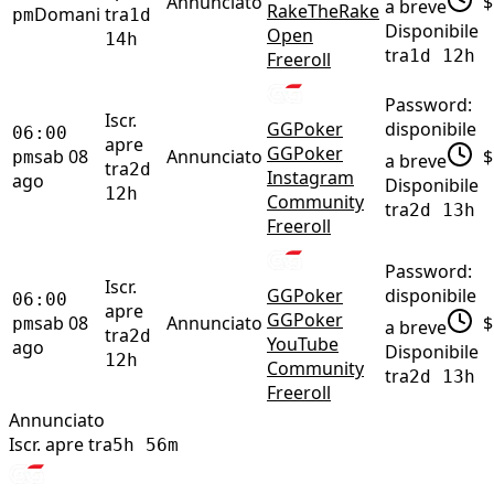
Annunciato
$
a breve
RakeTheRake
Domani
tra
pm
1d
Disponibile
Open
14h
tra
1d 12h
Freeroll
Password:
Iscr.
GGPoker
disponibile
06:00
apre
GGPoker
sab 08
Annunciato
$
pm
a breve
tra
2d
Instagram
ago
Disponibile
12h
Community
tra
2d 13h
Freeroll
Password:
Iscr.
GGPoker
disponibile
06:00
apre
GGPoker
sab 08
Annunciato
$
pm
a breve
tra
2d
YouTube
ago
Disponibile
12h
Community
tra
2d 13h
Freeroll
Annunciato
Iscr. apre tra
5h 56m