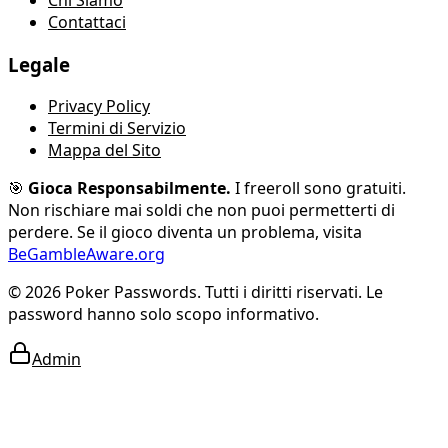
Chi Siamo
Contattaci
Legale
Privacy Policy
Termini di Servizio
Mappa del Sito
🎯
Gioca Responsabilmente.
I freeroll sono gratuiti.
Non rischiare mai soldi che non puoi permetterti di
perdere.
Se il gioco diventa un problema, visita
BeGambleAware.org
© 2026 Poker Passwords. Tutti i diritti riservati. Le
password hanno solo scopo informativo.
Admin