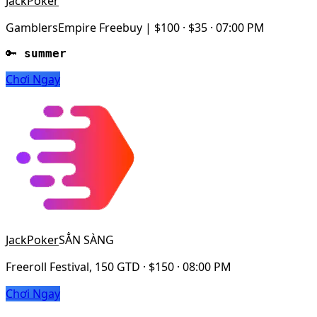
JackPoker
GamblersEmpire Freebuy | $100
·
$35
·
07:00 PM
🔑
summer
Chơi Ngay
JackPoker
SẲN SÀNG
Freeroll Festival, 150 GTD
·
$150
·
08:00 PM
Chơi Ngay