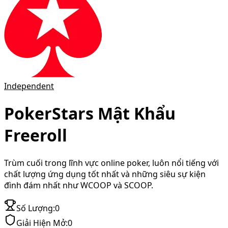
Independent
PokerStars
Mật Khẩu
Freeroll
Trùm cuối trong lĩnh vực online poker, luôn nổi tiếng với
chất lượng ứng dụng tốt nhất và những siêu sự kiện
đình đám nhất như WCOOP và SCOOP.
Số Lượng
:
0
Giải Hiện Mở
:
0