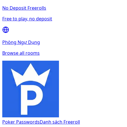
No Deposit Freerolls
Free to play, no deposit
Phòng Ngự Dụng
Browse all rooms
Poker Passwords
Danh sách Freeroll