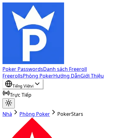
Poker Passwords
Danh sách Freeroll
Freerolls
Phòng Poker
Hướng Dẫn
Giới Thiệu
Tiếng Việt
vi
Trực Tiếp
Nhà
Phòng Poker
PokerStars