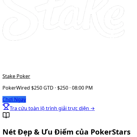
Stake Poker
PokerWired $250 GTD
·
$250
·
08:00 PM
Chơi Ngay
Tra cứu toàn lộ trình giải trực diện
→
Nét Đẹp & Ưu Điểm của PokerStars