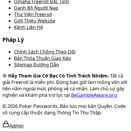
Omaha Freeroll Đặc Tính
Danh Bộ Người Nạp
Thư Viện Freeroll
Giới Thiệu Website
Kênh Liên Hệ
Pháp Lý
Chính Sách Chống Theo Dõi
Bản Thỏa Thuận Giao Kèo
Sitemap Đường Dẫn
🎯
Hãy Tham Gia Cờ Bạc Có Tính Trách Nhiệm.
Tất cả
giải Freeroll là miễn phí. Đừng bao giờ làm mỏng vốn với
tiền nằm ngoài mức phòng vệ cá nhân.
Làm chủ sự gây
nghiện và khám phá trợ lực tại
BeGambleAware.org
© 2026 Poker Passwords. Bảo lưu mọi bản Quyền. Code
số cung cấp thuộc dạng Thông Tin Thu Thập.
Admin