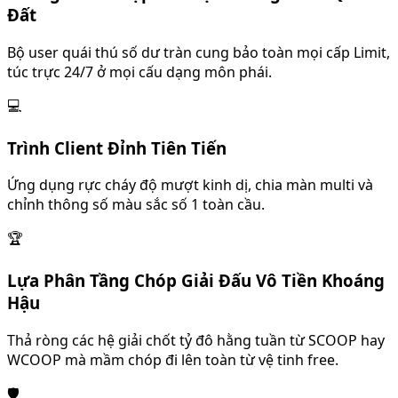
Đất
Bộ user quái thú số dư tràn cung bảo toàn mọi cấp Limit,
túc trực 24/7 ở mọi cấu dạng môn phái.
💻
Trình Client Đỉnh Tiên Tiến
Ứng dụng rực cháy độ mượt kinh dị, chia màn multi và
chỉnh thông số màu sắc số 1 toàn cầu.
🏆
Lựa Phân Tầng Chóp Giải Đấu Vô Tiền Khoáng
Hậu
Thả ròng các hệ giải chốt tỷ đô hằng tuần từ SCOOP hay
WCOOP mà mầm chóp đi lên toàn từ vệ tinh free.
🛡️