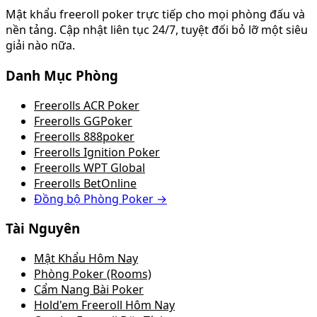
Mật khẩu freeroll poker trực tiếp cho mọi phòng đấu và
nền tảng. Cập nhật liên tục 24/7, tuyệt đối bỏ lỡ một siêu
giải nào nữa.
Danh Mục Phòng
Freerolls ACR Poker
Freerolls GGPoker
Freerolls 888poker
Freerolls Ignition Poker
Freerolls WPT Global
Freerolls BetOnline
Đồng bộ Phòng Poker →
Tài Nguyên
Mật Khẩu Hôm Nay
Phòng Poker (Rooms)
Cẩm Nang Bài Poker
Hold'em Freeroll Hôm Nay