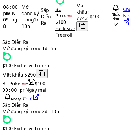
Mật
Mở
08:00
BC
Ch
Sắp
khẩu:
CN
đăng ký
pm
Nhắc
Poker
Ng
Diễn
$
100
7743
09 thg
trong
Nhở
2d
$100
Ra
8
13h
Exclusive
Freeroll
Sắp Diễn Ra
Mở đăng ký trong
1d 5h
$100 Exclusive Freeroll
Mật khẩu:
5290
BC Poker
•
$
100
Ngày mai
00:00 pm
Chơi
Notify
Sắp Diễn Ra
Mở đăng ký trong
2d 13h
$100 Exclusive Freeroll