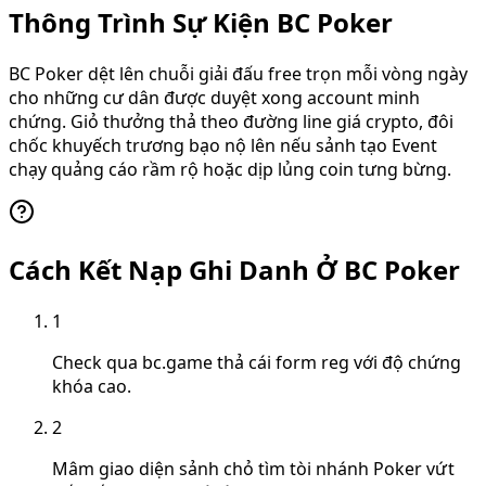
Thông Trình Sự Kiện BC Poker
BC Poker dệt lên chuỗi giải đấu free trọn mỗi vòng ngày
cho những cư dân được duyệt xong account minh
chứng. Giỏ thưởng thả theo đường line giá crypto, đôi
chốc khuyếch trương bạo nộ lên nếu sảnh tạo Event
chạy quảng cáo rầm rộ hoặc dịp lủng coin tưng bừng.
Cách Kết Nạp Ghi Danh Ở BC Poker
1
Check qua bc.game thả cái form reg với độ chứng
khóa cao.
2
Mâm giao diện sảnh chỏ tìm tòi nhánh Poker vứt