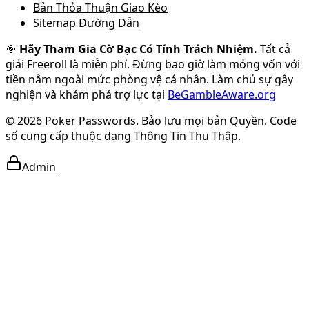
Bản Thỏa Thuận Giao Kèo
Sitemap Đường Dẫn
🎯
Hãy Tham Gia Cờ Bạc Có Tính Trách Nhiệm.
Tất cả
giải Freeroll là miễn phí. Đừng bao giờ làm mỏng vốn với
tiền nằm ngoài mức phòng vệ cá nhân.
Làm chủ sự gây
nghiện và khám phá trợ lực tại
BeGambleAware.org
© 2026 Poker Passwords. Bảo lưu mọi bản Quyền. Code
số cung cấp thuộc dạng Thông Tin Thu Thập.
Admin