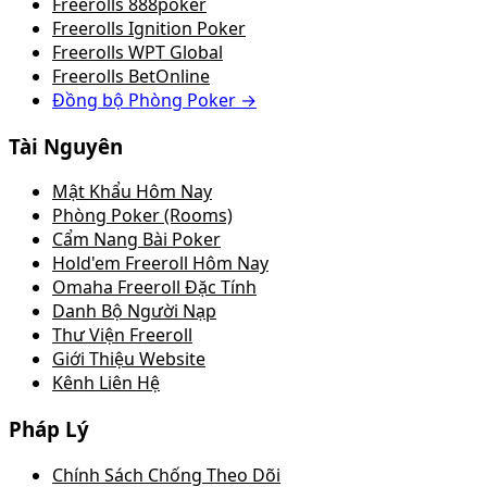
Freerolls 888poker
Freerolls Ignition Poker
Freerolls WPT Global
Freerolls BetOnline
Đồng bộ Phòng Poker →
Tài Nguyên
Mật Khẩu Hôm Nay
Phòng Poker (Rooms)
Cẩm Nang Bài Poker
Hold'em Freeroll Hôm Nay
Omaha Freeroll Đặc Tính
Danh Bộ Người Nạp
Thư Viện Freeroll
Giới Thiệu Website
Kênh Liên Hệ
Pháp Lý
Chính Sách Chống Theo Dõi