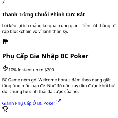
⚡
Thanh Trừng Chuỗi Phỉnh Cực Rát
Lôi kéo lợi ích mảng ko qua trung gian - Tiền rút thẳng từ
rập blockchain vô ví lạnh thần kỳ.
Phụ Cấp Gia Nhập BC Poker
10% Instant up to $200
BC.Game ném gói Welcome bonus đâm theo dạng giật
tầng ứng mốc nạp đè. Nhờ đó dân cày dìm được khối bự
dội chung hệ sinh thái đa cược của nó.
Giành Phụ Cấp Ở BC Poker