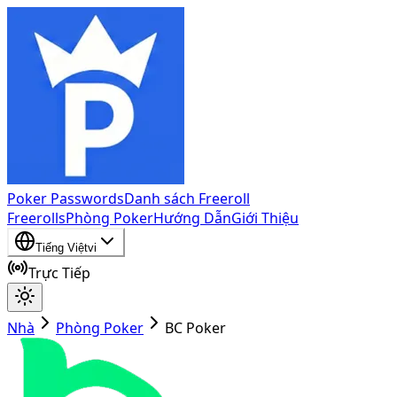
Poker Passwords
Danh sách Freeroll
Freerolls
Phòng Poker
Hướng Dẫn
Giới Thiệu
Tiếng Việt
vi
Trực Tiếp
Nhà
Phòng Poker
BC Poker