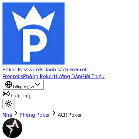
Poker Passwords
Danh sách Freeroll
Freerolls
Phòng Poker
Hướng Dẫn
Giới Thiệu
Tiếng Việt
vi
Trực Tiếp
Nhà
Phòng Poker
ACR Poker