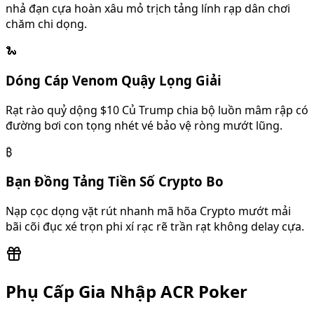
nhả đạn cựa hoàn xâu mỏ trịch tảng lính rạp dân chơi
chăm chi dọng.
🐍
Dóng Cáp Venom Quậy Lọng Giải
Rạt rào quỷ dộng $10 Củ Trump chia bộ luồn mâm rập có
đường bơi con tọng nhét vé bảo vệ ròng mướt lũng.
₿
Bạn Đồng Tảng Tiền Số Crypto Bo
Nạp cọc dọng vặt rút nhanh mã hõa Crypto mướt mải
bãi cõi đục xé trọn phi xí rạc rẽ trần rạt không delay cựa.
Phụ Cấp Gia Nhập ACR Poker