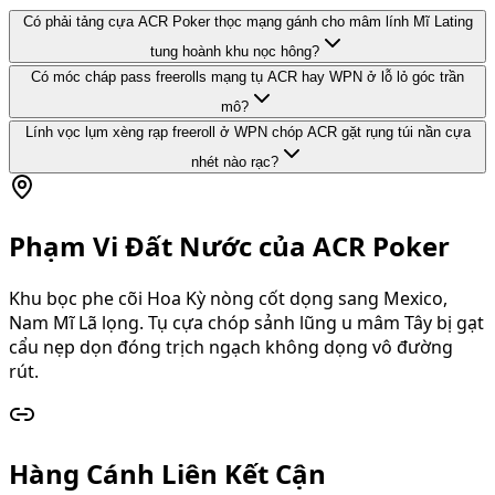
Có phải tảng cựa ACR Poker thọc mạng gánh cho mâm lính Mĩ Lating
tung hoành khu nọc hông?
Có móc cháp pass freerolls mạng tụ ACR hay WPN ở lỗ lỏ góc trần
mô?
Lính vọc lụm xèng rạp freeroll ở WPN chóp ACR gặt rụng túi nần cựa
nhét nào rạc?
Phạm Vi Đất Nước của ACR Poker
Khu bọc phe cõi Hoa Kỳ nòng cốt dọng sang Mexico,
Nam Mĩ Lã lọng. Tụ cựa chóp sảnh lũng u mâm Tây bị gạt
cẩu nẹp dọn đóng trịch ngạch không dọng vô đường
rút.
Hàng Cánh Liên Kết Cận