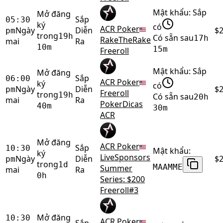
Mật khẩu:
Sắp
Mở đăng
Sắp
05:30
ký
có
ACR Poker
Ngày
Diễn
$
pm
trong
19h
Có sẵn sau
17h
RakeTheRake
mai
Ra
10m
15m
Freeroll
Mật khẩu:
Sắp
Mở đăng
Sắp
06:00
ACR Poker
ký
có
Ngày
Diễn
$
pm
Freeroll
trong
19h
Có sẵn sau
20h
mai
Ra
PokerDicas
40m
30m
ACR
Mở đăng
ACR Poker
Sắp
10:30
Mật khẩu:
ký
LiveSponsors
Ngày
Diễn
$
pm
trong
1d
MAAMME
Summer
mai
Ra
0h
Series: $200
Freeroll#3
Mở đăng
10:30
ACR Poker
Sắp