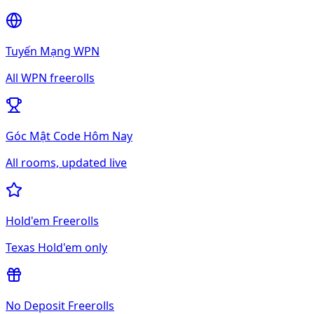
Tuyến Mạng WPN
All
WPN
freerolls
Góc Mật Code Hôm Nay
All rooms, updated live
Hold'em Freerolls
Texas Hold'em only
No Deposit Freerolls