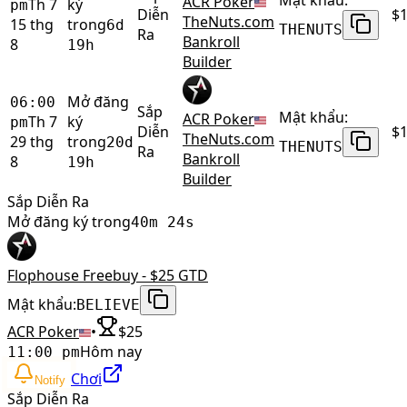
ACR Poker
Th 7
ký
pm
Diễn
$
TheNuts.com
15 thg
trong
6d
THENUTS
Ra
Bankroll
8
19h
Builder
Mở đăng
06:00
Sắp
Mật khẩu:
ACR Poker
Th 7
ký
pm
Diễn
$
TheNuts.com
29 thg
trong
20d
THENUTS
Ra
Bankroll
8
19h
Builder
Sắp Diễn Ra
Mở đăng ký trong
40m 23s
Flophouse Freebuy - $25 GTD
Mật khẩu:
BELIEVE
ACR Poker
•
$
25
Hôm nay
11:00 pm
Chơi
Notify
Sắp Diễn Ra