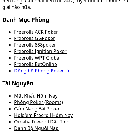
nền tảng. Cập nhật liên tục 24/7, tuyệt đối bỏ lỡ một siêu
giải nào nữa.
Danh Mục Phòng
Freerolls ACR Poker
Freerolls GGPoker
Freerolls 888poker
Freerolls Ignition Poker
Freerolls WPT Global
Freerolls BetOnline
Đồng bộ Phòng Poker →
Tài Nguyên
Mật Khẩu Hôm Nay
Phòng Poker (Rooms)
Cẩm Nang Bài Poker
Hold'em Freeroll Hôm Nay
Omaha Freeroll Đặc Tính
Danh Bộ Người Nạp