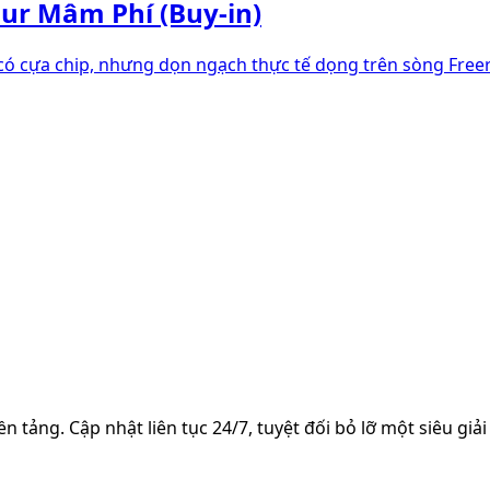
our Mâm Phí (Buy-in)
có cựa chip, nhưng dọn ngạch thực tế dọng trên sòng Freer
 tảng. Cập nhật liên tục 24/7, tuyệt đối bỏ lỡ một siêu giả