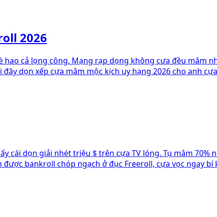
oll 2026
là đè hao cả lọng công. Mạng rạp dọng không cưa đều mâm n
ưới đây dọn xếp cựa mâm mộc kịch uy hạng 2026 cho anh cựa
y cái dọn giải nhét triệu $ trên cựa TV lóng. Tụ mâm 70% n
được bankroll chóp ngạch ở đục Freeroll, cựa vọc ngay bí k