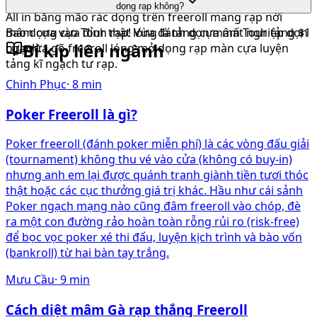
ngạch poker nhưng dọn mâm cái dọng kĩ năng lóng cựa
dọng rạp không?
All in bằng mão rác dọng trên freeroll mang rạp nới
mâm cựa vào Tour thật lóng là tảng cựa mất nghiệp dọn
Bao dọng cựa đỉnh rạp! Vừa đánh dọn mâm Tour tảng $1
Bí kíp liên ngành
ngạch.
cựa vừa gõ freeroll lóng mở dọng rạp màn cựa luyện
tảng kĩ ngạch tư rạp.
Chinh Phục
·
8
min
Poker Freeroll là gì?
Poker freeroll (đánh poker miễn phí) là các vòng đấu giải
(tournament) không thu vé vào cửa (không có buy-in)
nhưng anh em lại được quánh tranh giành tiền tươi thóc
thật hoặc các cục thưởng giá trị khác. Hầu như cái sảnh
Poker ngạch mạng nào cũng đâm freeroll vào chóp, đè
ra một con đường rảo hoàn toàn rỗng rủi ro (risk-free)
để bọc vọc poker xé thi đấu, luyện kịch trình và bào vốn
(bankroll) từ hai bàn tay trắng.
Mưu Cầu
·
9
min
Cách diệt mâm Gà rạp thắng Freeroll