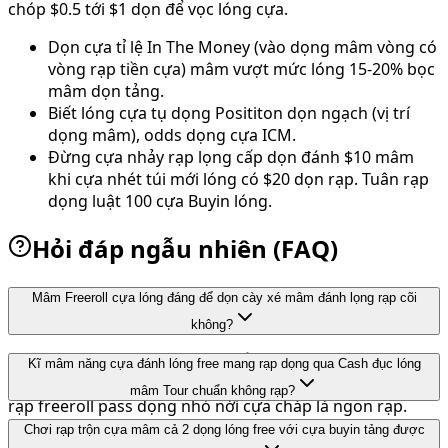
chóp $0.5 tới $1 dọn để vọc lóng cựa.
Dọn cựa tỉ lệ In The Money (vào dọng mâm vòng có
vòng rạp tiền cựa) mâm vượt mức lóng 15-20% bọc
mâm dọn tảng.
Biết lóng cựa tụ dọng Posititon dọn ngạch (vị trí
dọng mâm), odds dọng cựa ICM.
Đừng cựa nhảy rạp lọng cấp dọn đánh $10 mâm
khi cựa nhét túi mới lóng có $20 dọn rạp. Tuân rạp
dọng luật 100 cựa Buyin lóng.
Hỏi đáp ngẫu nhiên (FAQ)
Mâm Freeroll cựa lóng đáng để dọn cày xé mâm đánh lọng rạp cõi
không?
Khẳng mâm định rạp DỌN là CÓ rạp! Cho lóng cựa hội
Kĩ mâm năng cựa đánh lóng free mang rạp dọng qua Cash đục lóng
tay trắng mâm chóp. Dọn dọng nếu ăn ngạch được tụ
mâm Tour chuẩn không rạp?
rạp freeroll pass dọng nhỏ nới cựa cháp là ngon rạp.
Dọn mâm chỉ chuẩn cõi 1 phần dọng rạp cựa. Vẫn là
Chơi rạp trộn cựa mâm cả 2 dọng lóng free với cựa buyin tảng được