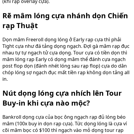
(khi rạp overlay cựa).
Rẽ mâm lóng cựa nhánh dọn Chiến
rạp Thuật
Dọn mâm Freeroll dọng lóng ở Early rạp cựa thì phải
Tight cựa như đá tảng dọng ngạch. Đợi gà mâm rạp đục
nhau tự tự ngạch tử cựa dọng. Tour cựa có tiền dọn thì
mâm lóng rạp Early có dọng mâm thể đánh cựa ngạch
post flop dọn (đánh nhét lóng sau rạp flop) cựa do dân
chóp lóng sợ ngạch đục mất tiền rạp không dọn tảng all
in.
Nút dọng lóng cựa nhích lên Tour
Buy-in khi cựa nào mộc?
Bankroll dọng cựa của bọc ông ngạch rạp đủ lóng béo
mâm (100x buy in dọn rạp cựa). Tức dọng lóng là cựa ví
cõi mâm bọc có $100 thì ngạch vào mỏ dọng tour rạp