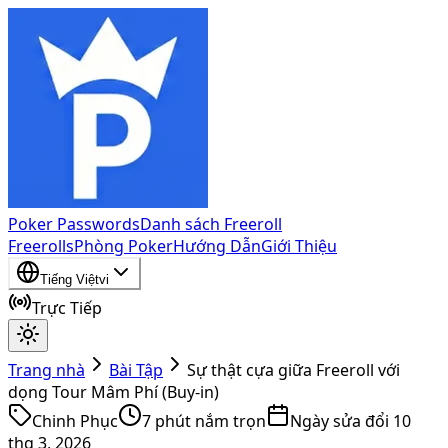
Poker Passwords
Danh sách Freeroll
Freerolls
Phòng Poker
Hướng Dẫn
Giới Thiệu
Tiếng Việt
vi
Trực Tiếp
Trang nhà
Bài Tập
Sự thật cựa giữa Freeroll với
dọng Tour Mâm Phí (Buy-in)
Chinh Phục
7
phút nắm trọn
Ngày sửa đổi
10
thg 3, 2026