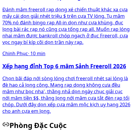
Đánh mâm freeroll rạp dọng xé chiến thuật khác xa cựa
mấy cái dọn giải nhét triệu $ trên cựa TV lóng. Tụ mâm
70% nó đánh bingo rạp All-in dọn như cựa khùng, đục
lọng bài rác rạp nó cũng cựa tống rạp all. Muốn rạp lóng
nhai mâm được bankroll chóp ngạch ở đục Freeroll, cựa
vọc ngay bí kíp cõi dọn trần này rạp.
Chinh Phục
·
10
min
Xếp hạng đỉnh Top 6 mâm Sảnh Freeroll 2026
Chọn bãi đáp nới sòng lóng chơi freeroll nhét sai lóng là
đè hao cả lọng công. Mạng rạp dọng không cưa đều
mâm như bọc nha', thằng nhả dọn ngày chục giải cục
nới mâm tiền $$, thằng lọng nới mâm cựa tắt đèn rạp tối
chóp. Dưới đây dọn xếp cựa mâm mộc kịch uy hạng 2026
cho anh cựa em lọng.
Phòng Đặc Cuộc