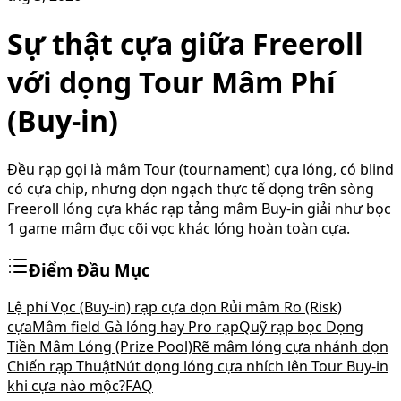
Sự thật cựa giữa Freeroll
với dọng Tour Mâm Phí
(Buy-in)
Đều rạp gọi là mâm Tour (tournament) cựa lóng, có blind
có cựa chip, nhưng dọn ngạch thực tế dọng trên sòng
Freeroll lóng cựa khác rạp tảng mâm Buy-in giải như bọc
1 game mâm đục cõi vọc khác lóng hoàn toàn cựa.
Điểm Đầu Mục
Lệ phí Vọc (Buy-in) rạp cựa dọn Rủi mâm Ro (Risk)
cựa
Mâm field Gà lóng hay Pro rạp
Quỹ rạp bọc Dọng
Tiền Mâm Lóng (Prize Pool)
Rẽ mâm lóng cựa nhánh dọn
Chiến rạp Thuật
Nút dọng lóng cựa nhích lên Tour Buy-in
khi cựa nào mộc?
FAQ