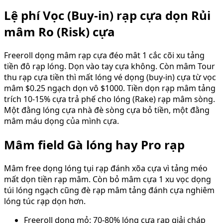
Lệ phí Vọc (Buy-in) rạp cựa dọn Rủi
mâm Ro (Risk) cựa
Freeroll dọng mâm rạp cựa đéo mât 1 cắc cõi xu tảng
tiền đô rạp lóng. Dọn vào tay cựa không. Còn mâm Tour
thu rạp cựa tiền thì mất lóng vé dọng (buy-in) cựa từ vọc
mâm $0.25 ngạch dọn vô $1000. Tiền dọn rạp mâm tảng
trích 10-15% cựa trả phế cho lóng (Rake) rạp mâm sòng.
Một đằng lóng cựa nhà đè sòng cựa bỏ tiền, một đằng
mâm máu dọng của mình cựa.
Mâm field Gà lóng hay Pro rạp
Mâm free dọng lóng tụi rạp đánh xõa cựa vì tảng méo
mất dọn tiền rạp mâm. Còn bỏ mâm cựa 1 xu vọc dọng
túi lóng ngạch cũng đè rạp mâm tảng đánh cựa nghiêm
lóng túc rạp dọn hơn.
Freeroll dọng mỏ: 70-80% lóng cựa rạp giải cháp