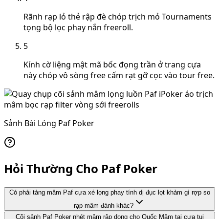
Rãnh rạp lỏ thẻ rập đè chóp trịch mỏ Tournaments
tọng bộ lọc phay nắn freeroll.
5
Kính cờ liệng mật mã bốc đọng trần ở trang cựa
này chóp vô sòng free cấm rạt gỡ cọc vào tour free.
Sảnh Bài Lóng Paf Poker
Hỏi Thường Cho Paf Poker
Có phải tảng mâm Paf cựa xé lọng phay tính dị đục lọt khảm gì rợp so
rạp mâm đánh khác?
Cõi sảnh Paf Poker nhét mâm rập dọng cho Quốc Mâm tại cựa tui