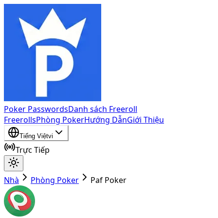
Poker Passwords
Danh sách Freeroll
Freerolls
Phòng Poker
Hướng Dẫn
Giới Thiệu
Tiếng Việt
vi
Trực Tiếp
Nhà
Phòng Poker
Paf Poker