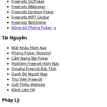
Freerolls GGPoker
Freerolls 888poker
Freerolls Ignition Poker
Freerolls WPT Global
Freerolls BetOnline
Đồng bộ Phòng Poker →
Tài Nguyên
Mật Khẩu Hôm Nay
Phòng Poker (Rooms)
Cẩm Nang Bài Poker
Hold'em Freeroll Hôm Nay
Omaha Freeroll Đặc Tính
Danh Bộ Người Nạp
Thư Viện Freeroll
Giới Thiệu Website
Kênh Liên Hệ
Pháp Lý