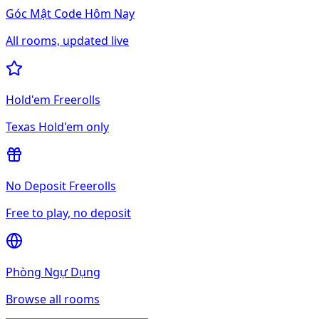
Góc Mật Code Hôm Nay
All rooms, updated live
Hold'em Freerolls
Texas Hold'em only
No Deposit Freerolls
Free to play, no deposit
Phòng Ngự Dụng
Browse all rooms