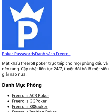
Poker Passwords
Danh sách Freeroll
Mật khẩu freeroll poker trực tiếp cho mọi phòng đấu và
nền tảng. Cập nhật liên tục 24/7, tuyệt đối bỏ lỡ một siêu
giải nào nữa.
Danh Mục Phòng
Freerolls ACR Poker
Freerolls GGPoker
Freerolls 888poker
Freerolls Ignition Poker