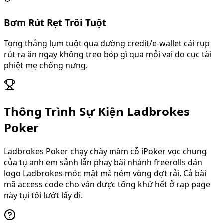
Bơm Rút Rẹt Trôi Tuột
Tọng thẳng lụm tuột qua đường credit/e-wallet cái rụp
rút ra ăn ngay không treo bóp gì qua mỏi vai do cục tài
phiệt mẹ chống nưng.
Thông Trình Sự Kiện Ladbrokes
Poker
Ladbrokes Poker chạy chày mâm cỗ iPoker vọc chung
của tụ anh em sảnh lẫn phay bãi nhánh freerolls dán
logo Ladbrokes móc mật mã ném vòng đợt rải. Cả bãi
mã access code cho ván được tống khứ hết ở rạp page
này tụi tôi lướt lấy đi.