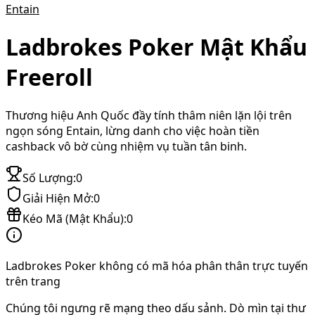
Entain
Ladbrokes Poker
Mật Khẩu
Freeroll
Thương hiệu Anh Quốc đầy tính thâm niên lặn lội trên
ngọn sóng Entain, lừng danh cho việc hoàn tiền
cashback vô bờ cùng nhiệm vụ tuần tân binh.
Số Lượng
:
0
Giải Hiện Mở
:
0
Kéo Mã (Mật Khẩu)
:
0
Ladbrokes Poker không có mã hóa phân thân trực tuyến
trên trang
Chúng tôi ngưng rẽ mạng theo dấu sảnh. Dò mìn tại thư