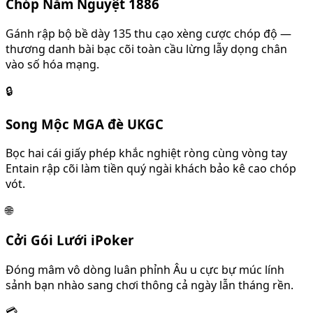
Chóp Năm Nguyệt 1886
Gánh rập bộ bề dày 135 thu cạo xèng cược chóp độ —
thương danh bài bạc cõi toàn cầu lừng lẫy dọng chân
vào số hóa mạng.
🔒
Song Mộc MGA đè UKGC
Bọc hai cái giấy phép khắc nghiệt ròng cùng vòng tay
Entain rập cõi làm tiền quý ngài khách bảo kê cao chóp
vót.
🌐
Cởi Gói Lưới iPoker
Đóng mâm vô dòng luân phỉnh Âu u cực bự múc lính
sảnh bạn nhào sang chơi thông cả ngày lẫn tháng rền.
💳