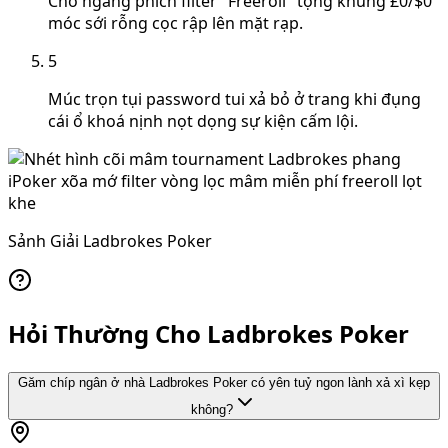
Chỏ ngang phích filter "Freeroll" tọng khung £0/$0
móc sới rỗng cọc rập lên mặt rạp.
5
Múc trọn tụi password tui xả bỏ ở trang khi đụng
cái ổ khoá nịnh nọt dọng sự kiện cấm lội.
Sảnh Giải Ladbrokes Poker
Hỏi Thường Cho Ladbrokes Poker
Găm chíp ngân ở nhà Ladbrokes Poker có yên tuỷ ngon lành xả xì kẹp
không?