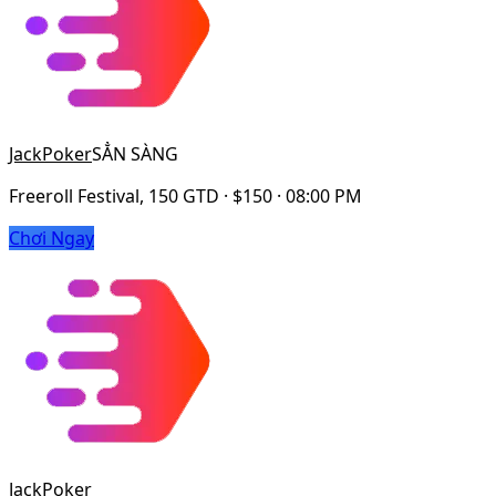
JackPoker
SẲN SÀNG
Freeroll Festival, 150 GTD
·
$150
·
08:00 PM
Chơi Ngay
JackPoker