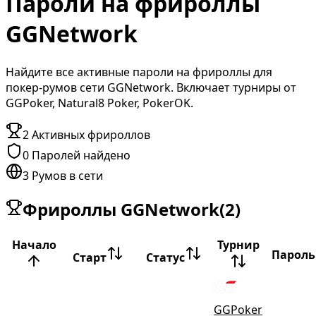
Пароли на фрироллы
GGNetwork
Найдите все активные пароли на фрироллы для
покер-румов сети GGNetwork. Включает турниры от
GGPoker, Natural8 Poker, PokerOK.
2
Активных фрироллов
0
Паролей найдено
3
Румов в сети
Фрироллы GGNetwork
(
2
)
Начало
Турнир
Пароль
Старт
Статус
GGPoker