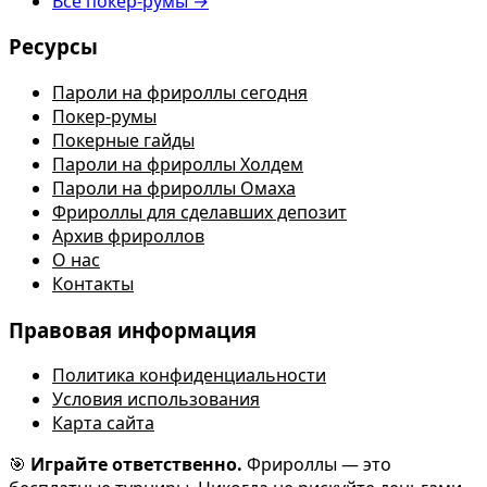
Все покер-румы →
Ресурсы
Пароли на фрироллы сегодня
Покер-румы
Покерные гайды
Пароли на фрироллы Холдем
Пароли на фрироллы Омаха
Фрироллы для сделавших депозит
Архив фрироллов
О нас
Контакты
Правовая информация
Политика конфиденциальности
Условия использования
Карта сайта
🎯
Играйте ответственно.
Фрироллы — это