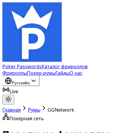
Poker Passwords
Каталог фрироллов
Фрироллы
Покер-румы
Гайды
О нас
Русский
ru
Live
Главная
Румы
GGNetwork
Покерная сеть