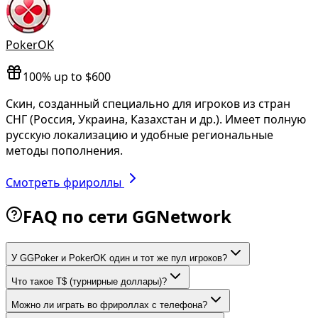
PokerOK
100% up to $600
Скин, созданный специально для игроков из стран
СНГ (Россия, Украина, Казахстан и др.). Имеет полную
русскую локализацию и удобные региональные
методы пополнения.
Смотреть фрироллы
FAQ по сети GGNetwork
У GGPoker и PokerOK один и тот же пул игроков?
Что такое T$ (турнирные доллары)?
Можно ли играть во фрироллах с телефона?