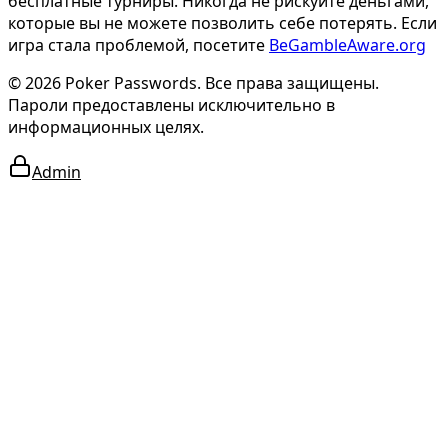
бесплатные турниры. Никогда не рискуйте деньгами,
которые вы не можете позволить себе потерять.
Если
игра стала проблемой, посетите
BeGambleAware.org
© 2026 Poker Passwords. Все права защищены.
Пароли предоставлены исключительно в
информационных целях.
Admin