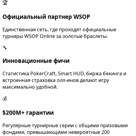
$2M+), а также множество крупных серий, включая
🏆
WSOP Online и GG Spring Festival, с общими
гарантиями более 200 миллионов долларов.
Официальный партнер WSOP
Единственная сеть, где проходят официальные
турниры WSOP Online за золотые браслеты.
🔧
Инновационные фичи
Статистика PokerCraft, Smart HUD, биржа бекинга и
встроенная страховка олл-инов делают игру
максимально удобной.
💰
$200M+ гарантии
Регулярные турнирные серии с общими призовыми
фондами, превышающими невероятные 200