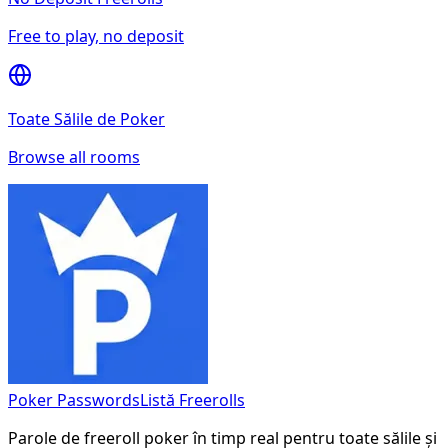
Free to play, no deposit
Toate Sălile de Poker
Browse all rooms
Poker Passwords
Listă Freerolls
Parole de freeroll poker în timp real pentru toate sălile și