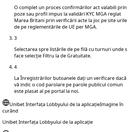
O complet un proces confirmărilor act valabili prin
poze sau profil impus la validări KYC MGA reglat
Marea Britani prin verificării acte la joc pe site urile
de pe reglementările de UE per MGA.
3
Selectarea spre listările de pe filă cu turnuri unde s
face selecție Filtru la de Gratuitate.
4
La Înregistrărilor butoanele dați un verificare dacă
vă indic o cod parolare pe parole publicul comun
este plasat al pe portal la noi.
Unibet Interfața Lobbyului de la aplicație
Imagine în
curând
Unibet Interfața Lobbyului de la aplicație