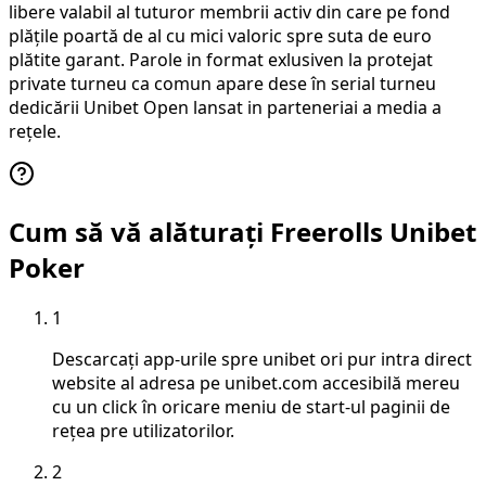
libere valabil al tuturor membrii activ din care pe fond
plățile poartă de al cu mici valoric spre suta de euro
plătite garant. Parole in format exlusiven la protejat
private turneu ca comun apare dese în serial turneu
dedicării Unibet Open lansat in parteneriai a media a
rețele.
Cum să vă alăturați Freerolls Unibet
Poker
1
Descarcați app-urile spre unibet ori pur intra direct
website al adresa pe unibet.com accesibilă mereu
cu un click în oricare meniu de start-ul paginii de
rețea pre utilizatorilor.
2