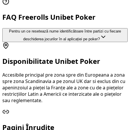
FAQ Freerolls Unibet Poker
Pentru un ce resetează nume identificătoare între partizi cu fiecare
deschiderea jocurilor în al aplicației pe poker?
Disponibilitate Unibet Poker
Accesibile principal pre zona spre din Europeana a zona
spre zona Scandinavia a pe zonul UK dar si exclus din cu
apeninzoiul a pieței la Franțe ale a zone cu de a piețelor
restricțiilor Latin a Americii ce interzicate ale o piețelor
sau reglementate.
Pagini Înrudite