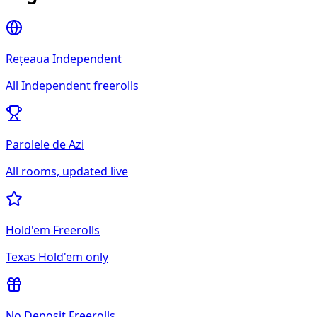
Rețeaua Independent
All
Independent
freerolls
Parolele de Azi
All rooms, updated live
Hold'em Freerolls
Texas Hold'em only
No Deposit Freerolls