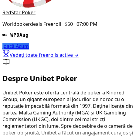
RedStar Poker
Worldpokerdeals Freeroll
·
$50
·
07:00 PM
🔑
WPDAug
Joacă Acum
Vedeți toate freerolls active
→
Despre Unibet Poker
Unibet Poker este oferta centrală de poker a Kindred
Group, un gigant european al jocurilor de noroc cu o
reputație impecabilă formată din 1997. Deține licențe din
partea Malta Gaming Authority (MGA) și UK Gambling
Commission (UKGC), doi dintre cei mai stricți
reglementatori din lume. Spre deosebire de o cameră de
poker obișnuită, Unibet a făcut un angajament curajos și