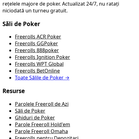
rețelele majore de poker. Actualizat 24/7, nu ratați
niciodată un turneu gratuit.
Săli de Poker
Freerolls ACR Poker
Freerolls GGPoker
Freerolls 888poker
Freerolls Ignition Poker
Freerolls WPT Global
Freerolls BetOnline
Toate Sălile de Poker →
Resurse
Parolele Freeroll de Azi
Săli de Poker
Ghiduri de Poker
Parole Freeroll Hold'em
Parole Freeroll Omaha
Freerolls pentru Depozitari