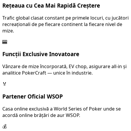
Freerolls din partea comunităților afiliate mari rulează
Rețeaua cu Cea Mai Rapidă Creștere
regulat, iar evenimentele private protejate prin parolă
sunt frecvent incluse în ofertă.
Trafic global clasat constant pe primele locuri, cu jucători
recreaționali de pe fiecare continent la fiecare nivel de
mize.
🎰
Funcții Exclusive Inovatoare
Vânzare de mize încorporată, EV chop, asigurare all-in și
analitice PokerCraft — unice în industrie.
🏅
Partener Oficial WSOP
Casa online exclusivă a World Series of Poker unde se
acordă online brățări de aur WSOP.
💰