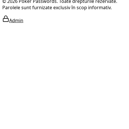
© 2026 Poker Passwords. Toate drepturile rezervate.
Parolele sunt furnizate exclusiv în scop informativ.
Admin