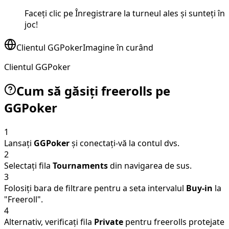
Faceți clic pe Înregistrare la turneul ales și sunteți în
joc!
Clientul GGPoker
Imagine în curând
Clientul GGPoker
Cum să găsiți freerolls pe
GGPoker
1
Lansați
GGPoker
și conectați-vă la contul dvs.
2
Selectați fila
Tournaments
din navigarea de sus.
3
Folosiți bara de filtrare pentru a seta intervalul
Buy-in
la
"Freeroll".
4
Alternativ, verificați fila
Private
pentru freerolls protejate