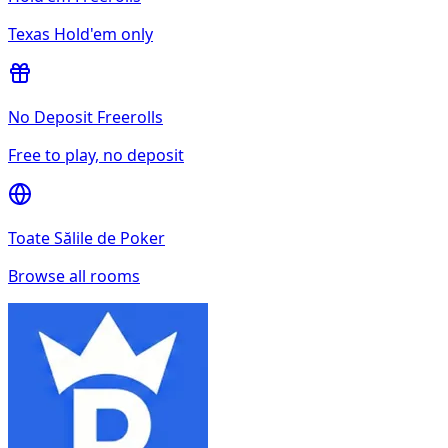
Texas Hold'em only
No Deposit Freerolls
Free to play, no deposit
Toate Sălile de Poker
Browse all rooms