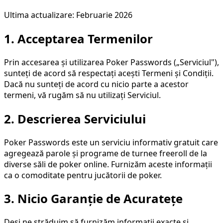
Ultima actualizare: Februarie 2026
1. Acceptarea Termenilor
Prin accesarea și utilizarea Poker Passwords („Serviciul"),
sunteți de acord să respectați acești Termeni și Condiții.
Dacă nu sunteți de acord cu nicio parte a acestor
termeni, vă rugăm să nu utilizați Serviciul.
2. Descrierea Serviciului
Poker Passwords este un serviciu informativ gratuit care
agregează parole și programe de turnee freeroll de la
diverse săli de poker online. Furnizăm aceste informații
ca o comoditate pentru jucătorii de poker.
3. Nicio Garanție de Acuratețe
Deși ne străduim să furnizăm informații exacte și