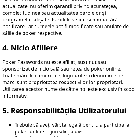
actualizate, nu oferim garanții privind acuratețea,
completitudinea sau actualitatea parolelor și
programelor afișate. Parolele se pot schimba fără
notificare, iar turneele pot fi modificate sau anulate de
sălile de poker respective.
4. Nicio Afiliere
Poker Passwords nu este afiliat, susținut sau
sponsorizat de nicio sală sau rețea de poker online.
Toate mărcile comerciale, logo-urile și denumirile de
mărci sunt proprietatea respectivilor lor proprietari.
Utilizarea acestor nume de către noi este exclusiv în scop
informativ.
5. Responsabilitățile Utilizatorului
Trebuie să aveți vârsta legală pentru a participa la
poker online în jurisdicția dvs.