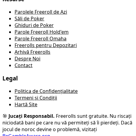
Parolele Freeroll de Azi
Săli de Poker
Ghiduri de Poker
Parole Freeroll Hold'em
Parole Freeroll Omaha
Freerolls pentru Depozitari
Arhivă Freerolls
Despre Noi
Contact
Legal
Politica de Confidențialitate
Termeni și Condiții
Hartă Site
🎯
Jucați Responsabil.
Freerolls sunt gratuite. Nu riscați
niciodată bani pe care nu vă permiteți să îi pierdeți.
Dacă
jocul de noroc devine o problemă, vizitați
BeGambleAware.org