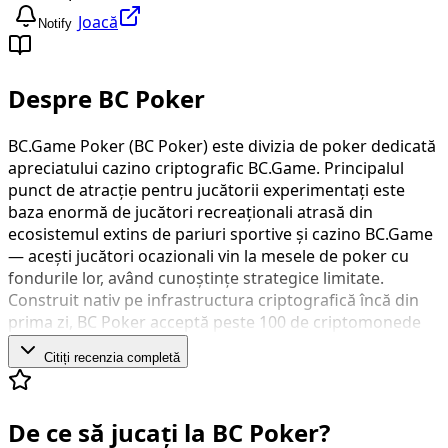
Joacă
Notify
Despre BC Poker
BC.Game Poker (BC Poker) este divizia de poker dedicată
apreciatului cazino criptografic BC.Game. Principalul
punct de atracție pentru jucătorii experimentați este
baza enormă de jucători recreaționali atrasă din
ecosistemul extins de pariuri sportive și cazino BC.Game
— acești jucători ocazionali vin la mesele de poker cu
fondurile lor, având cunoștințe strategice limitate.
Construit nativ pe infrastructura criptografică încă din
prima zi, BC Poker acceptă peste 100 de criptomonede
diferite pentru depozite și retrageri. Această flexibilitate
Citiți recenzia completă
tranzacțională remarcabilă atrage deținătorii de altcoins
și active digitale mai puțin cunoscute, care găsesc greu
suport în alte părți.
De ce să jucați la BC Poker?