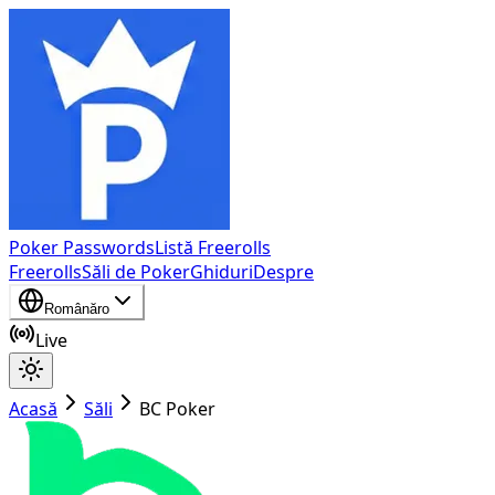
Poker Passwords
Listă Freerolls
Freerolls
Săli de Poker
Ghiduri
Despre
Română
ro
Live
Acasă
Săli
BC Poker