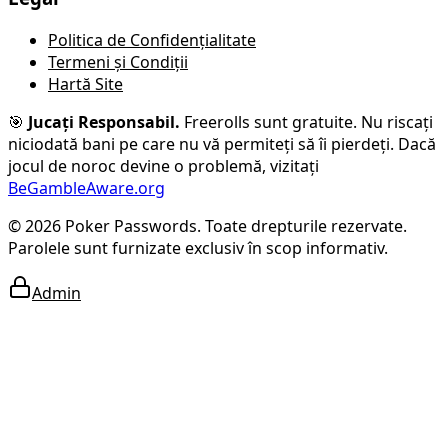
Politica de Confidențialitate
Termeni și Condiții
Hartă Site
🎯
Jucați Responsabil.
Freerolls sunt gratuite. Nu riscați
niciodată bani pe care nu vă permiteți să îi pierdeți.
Dacă
jocul de noroc devine o problemă, vizitați
BeGambleAware.org
© 2026 Poker Passwords. Toate drepturile rezervate.
Parolele sunt furnizate exclusiv în scop informativ.
Admin