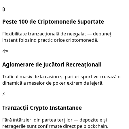
₿
Peste 100 de Criptomonede Suportate
Flexibilitate tranzacțională de neegalat — depuneți
instant folosind practic orice criptomonedă.
🐟
Aglomerare de Jucători Recreaționali
Traficul masiv de la casino și pariuri sportive creează o
dinamică a meselor de poker extrem de lejeră.
⚡
Tranzacții Crypto Instantanee
Fără întârzieri din partea terților — depozitele și
retragerile sunt confirmate direct pe blockchain.