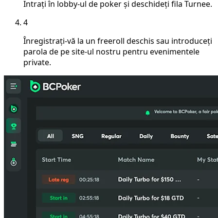
Intrați în lobby-ul de poker și deschideți fila Turnee.
4
Înregistrați-vă la un freeroll deschis sau introduceți
parola de pe site-ul nostru pentru evenimentele
private.