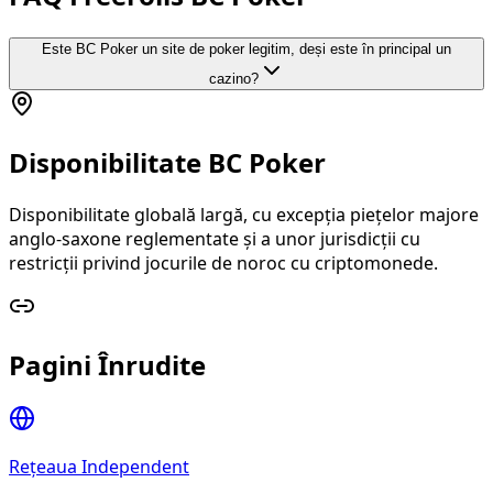
Este BC Poker un site de poker legitim, deși este în principal un
cazino?
Disponibilitate BC Poker
Disponibilitate globală largă, cu excepția piețelor majore
anglo-saxone reglementate și a unor jurisdicții cu
restricții privind jocurile de noroc cu criptomonede.
Pagini Înrudite
Rețeaua Independent