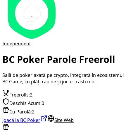
Independent
BC Poker
Parole Freeroll
Sală de poker axată pe crypto, integrată în ecosistemul
BC.Game, cu plăți rapide și jocuri cash moi.
Freerolls
:
2
Deschis Acum
:
0
Cu Parolă
:
2
Joacă la BC Poker
Site Web