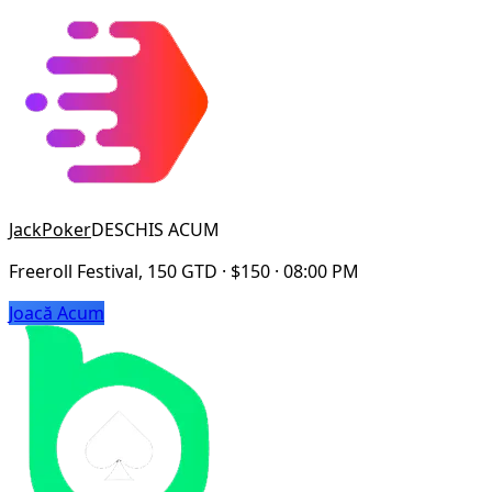
JackPoker
DESCHIS ACUM
Freeroll Festival, 150 GTD
·
$150
·
08:00 PM
Joacă Acum