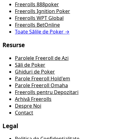
Freerolls 888poker
Freerolls Ignition Poker
Freerolls WPT Global
Freerolls BetOnline
Toate Sălile de Poker →
Resurse
Parolele Freeroll de Azi
Săli de Poker
Ghiduri de Poker
Parole Freeroll Hold'em
Parole Freeroll Omaha
Freerolls pentru Depozitari
Arhivă Freerolls
Despre Noi
Contact
Legal
Politica de Confidențialitate