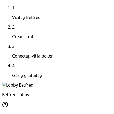
1
Vizitați Betfred
2
Creați cont
3
Conectați-vă la poker
4
Găsiți gratuități
Betfred Lobby