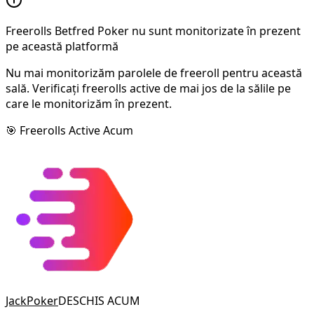
Freerolls Betfred Poker nu sunt monitorizate în prezent
pe această platformă
Nu mai monitorizăm parolele de freeroll pentru această
sală. Verificați freerolls active de mai jos de la sălile pe
care le monitorizăm în prezent.
🎯
Freerolls Active Acum
JackPoker
DESCHIS ACUM