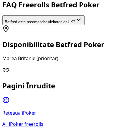
FAQ Freerolls Betfred Poker
Betfred este recomandat vizitatorilor UK?
Disponibilitate Betfred Poker
Marea Britanie (prioritar).
Pagini Înrudite
Rețeaua iPoker
All
iPoker
freerolls