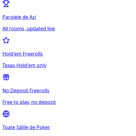
Parolele de Azi
All rooms, updated live
Hold'em Freerolls
Texas Hold'em only
No Deposit Freerolls
Free to play, no deposit
Toate Sălile de Poker