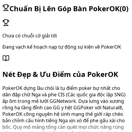
Chuẩn Bị Lên Góp Bàn PokerOK
(
0
)
Chưa có chuỗi cờ giải tới
Đang vạch kế hoạch nạp tự động sự kiện về PokerOK
Nét Đẹp & Ưu Điểm của PokerOK
PokerOK dựng lầu chòi là tụ điểm poker bự nhất cho
dân đập chữ Nga và phe CIS (Các quốc gia độc lập SNG)
ấp ôm trong mẻ lưới GGNetwork. Dựa lưng vào xương
rồng hạ tầng đỉnh cao GG y hệt GGPoker với Natural8,
PokerOK cõng nguyên hệ sinh mạng thế giới ráp chéo
bản chỉnh cấu hình tiếng Nga xịn xò để phe gấu xài cho
bốc. Quy mô mảng tổng càn quét mọi chức năng rúng