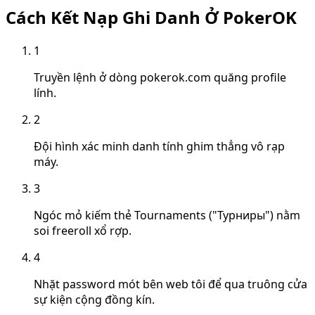
Cách Kết Nạp Ghi Danh Ở PokerOK
1
Truyền lệnh ở dòng pokerok.com quăng profile
lính.
2
Đội hình xác minh danh tính ghim thẳng vô rạp
máy.
3
Ngóc mỏ kiếm thẻ Tournaments ("Турниры") nằm
soi freeroll xổ rợp.
4
Nhặt password mót bên web tôi để qua truông cửa
sự kiện cộng đồng kín.