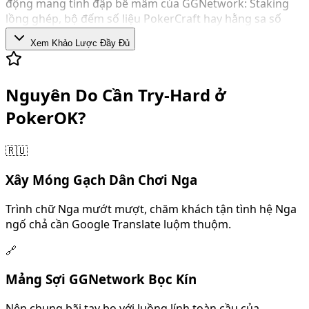
động mang tính đập bể mâm của GGNetwork: Staking
lồng ghép, bộ đếm số liệu PokerCraft hay hằng sa số
mâm vòng WSOP Online. Thêm cựa, PokerOK nhúng hẳn
Xem Khảo Lược Đầy Đủ
bộ thanh toán phập phồng thuần SNG gồm QIWI,
Yandex.Money và WebMoney bọc lót bên lề cổng quốc tế
bự.
Nguyên Do Cần Try-Hard ở
PokerOK?
🇷🇺
Xây Móng Gạch Dân Chơi Nga
Trình chữ Nga mướt mượt, chăm khách tận tình hệ Nga
ngố chả cần Google Translate luộm thuộm.
🔗
Mảng Sợi GGNetwork Bọc Kín
Nện chung bãi tay bo với luồng lính toàn cầu của