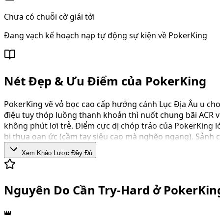
Chưa có chuỗi cờ giải tới
Đang vạch kế hoạch nạp tự động sự kiện về PokerKing
Nét Đẹp & Ưu Điểm của PokerKing
PokerKing vẽ vỏ bọc cao cấp hướng cánh Lục Địa Âu u cho
điệu tuy thóp luồng thanh khoản thì nuốt chung bãi ACR v
không phút lơi trễ. Điểm cực dị chóp trảo của PokerKing 
bị thua oan ức (cầm tay siêu cao mà nghẽo ngang). Sảnh
Xem Khảo Lược Đầy Đủ
Nguyên Do Cần Try-Hard ở PokerKin
👑