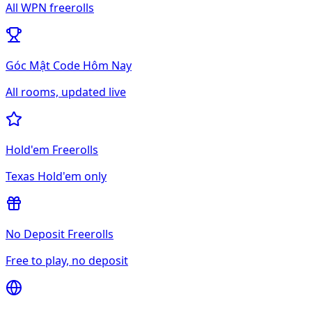
All
WPN
freerolls
Góc Mật Code Hôm Nay
All rooms, updated live
Hold'em Freerolls
Texas Hold'em only
No Deposit Freerolls
Free to play, no deposit