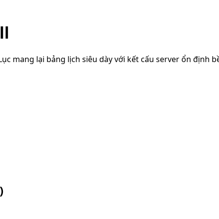
ll
 mang lại bảng lịch siêu dày với kết cấu server ổn định b
)