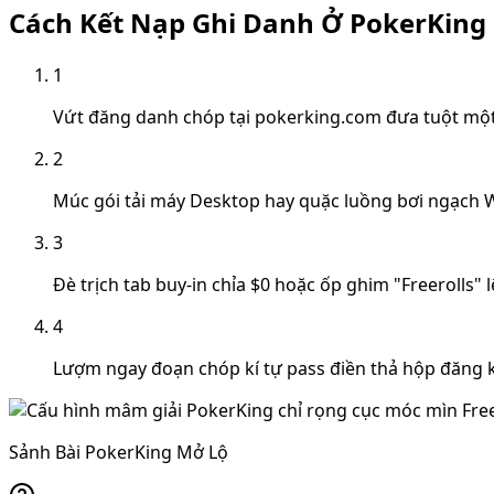
Cách Kết Nạp Ghi Danh Ở PokerKing
1
Vứt đăng danh chóp tại pokerking.com đưa tuột một 
2
Múc gói tải máy Desktop hay quặc luồng bơi ngạch W
3
Đè trịch tab buy-in chỉa $0 hoặc ốp ghim "Freerolls" 
4
Lượm ngay đoạn chóp kí tự pass điền thả hộp đăng k
Sảnh Bài PokerKing Mở Lộ