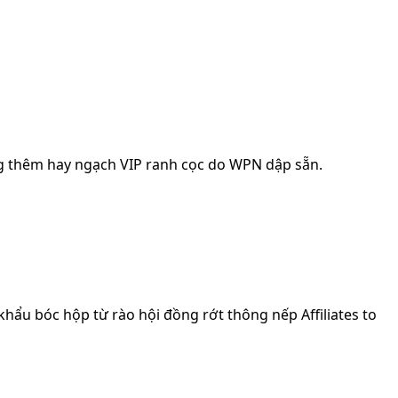
g thêm hay ngạch VIP ranh cọc do WPN dập sẵn.
ẩu bóc hộp từ rào hội đồng rớt thông nếp Affiliates to