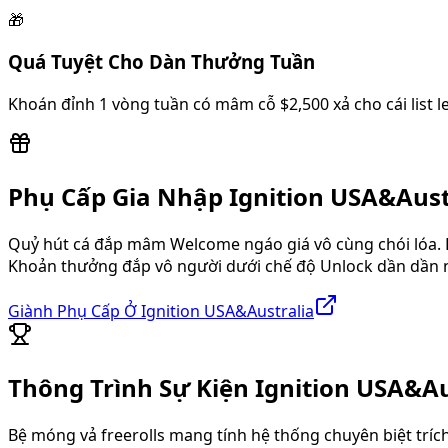
🎁
Quá Tuyệt Cho Dàn Thưởng Tuần
Khoán đỉnh 1 vòng tuần có mâm cỗ $2,500 xả cho cái list 
Phụ Cấp Gia Nhập Ignition USA&Aust
Quỷ hút cá đắp mâm Welcome ngáo giá vô cùng chói lóa. Dâ
Khoản thưởng đắp vô người dưới chế độ Unlock dần dần nh
Giành Phụ Cấp Ở Ignition USA&Australia
Thông Trình Sự Kiện Ignition USA&Au
Bệ móng vả freerolls mang tính hệ thống chuyên biệt tríc