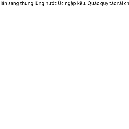
) lấn sang thung lũng nước Úc ngập kều. Quắc quy tắc rải c