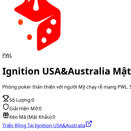
PWL
Ignition USA&Australia
Mật
Phòng poker thân thiện với người Mỹ chạy rễ mạng PWL. 
Số Lượng
:
0
Giải Hiện Mở
:
0
Kéo Mã (Mật Khẩu)
:
0
Triển Rộng Tại Ignition USA&Australia