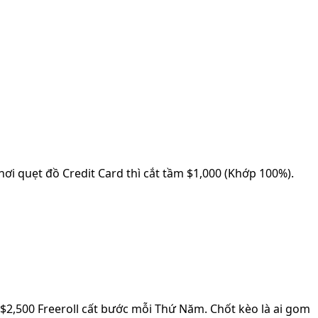
i quẹt đồ Credit Card thì cắt tầm $1,000 (Khớp 100%).
 $2,500 Freeroll cất bước mỗi Thứ Năm. Chốt kèo là ai gom