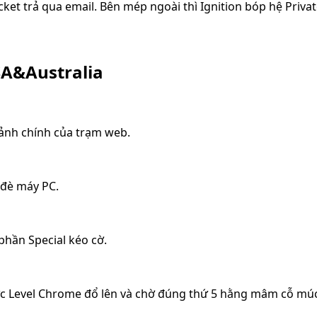
t trả qua email. Bên mép ngoài thì Ignition bóp hệ Private 
SA&Australia
sảnh chính của trạm web.
 đè máy PC.
phần Special kéo cờ.
mức Level Chrome đổ lên và chờ đúng thứ 5 hằng mâm cỗ múc