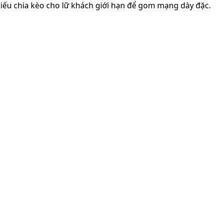
hiếu chia kèo cho lữ khách giới hạn để gom mạng dày đặc.