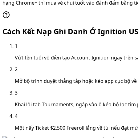
hạng Chrome+ thì mua vé chui tuốt vào đánh đấm bằng ticke
Cách Kết Nạp Ghi Danh Ở Ignition U
1
Vứt tên tuổi vô điền tạo Account Ignition ngay trên 
2
Mở bộ trình duyệt thẳng tắp hoặc kéo app cục bộ về
3
Khai lôi tab Tournaments, ngáp vào ô kéo bộ lọc tìm 
4
Một nấy Ticket $2,500 Freeroll lẳng về túi nếu đạt 