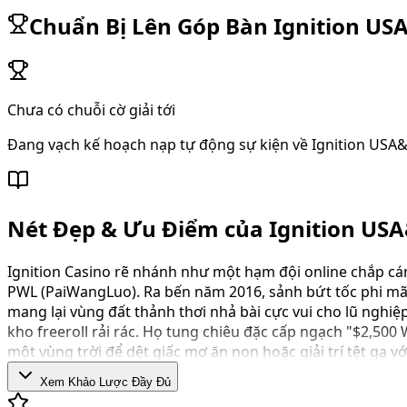
Chuẩn Bị Lên Góp Bàn Ignition US
Chưa có chuỗi cờ giải tới
Đang vạch kế hoạch nạp tự động sự kiện về Ignition USA&
Nét Đẹp & Ưu Điểm của Ignition USA
Ignition Casino rẽ nhánh như một hạm đội online chắp cán
PWL (PaiWangLuo). Ra bến năm 2016, sảnh bứt tốc phi mã 
mang lại vùng đất thảnh thơi nhả bài cực vui cho lũ nghi
kho freeroll rải rác. Họ tung chiêu đặc cấp ngạch "$2,500
một vùng trời để dệt giấc mơ ăn non hoặc giải trí tệt ga v
Xem Khảo Lược Đầy Đủ