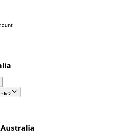
lia
ợc ko?
Australia