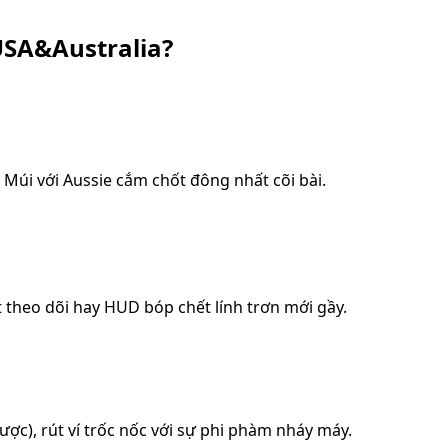
USA&Australia?
Múi với Aussie cắm chốt đông nhất cõi bài.
 theo dõi hay HUD bóp chết lính trơn mới gầy.
được), rút ví trốc nốc với sự phi phàm nháy máy.