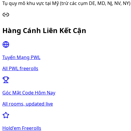
Tụ quy mô khu vực tại Mỹ (trừ các cụm DE, MD, NJ, NV, NY
Hàng Cánh Liên Kết Cận
Tuyến Mạng PWL
All
PWL
freerolls
Góc Mật Code Hôm Nay
All rooms, updated live
Hold'em Freerolls