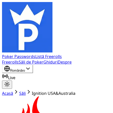
Poker Passwords
Listă Freerolls
Freerolls
Săli de Poker
Ghiduri
Despre
Română
ro
Live
Acasă
Săli
Ignition USA&Australia