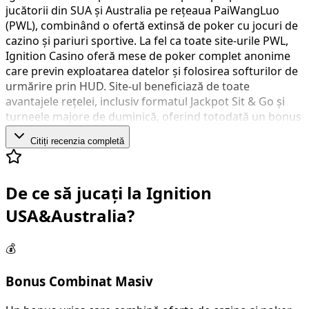
jucătorii din SUA și Australia pe rețeaua PaiWangLuo
(PWL), combinând o ofertă extinsă de poker cu jocuri de
cazino și pariuri sportive. La fel ca toate site-urile PWL,
Ignition Casino oferă mese de poker complet anonime
care previn exploatarea datelor și folosirea softurilor de
urmărire prin HUD. Site-ul beneficiază de toate
avantajele rețelei, inclusiv formatul Jackpot Sit & Go și
turneele majore de duminică, oferind totodată un bonus
de bun venit combinat (cazino-poker) care se numără
Citiți recenzia completă
printre cele mai mari disponibile pentru jucătorii din
regiunile pe care le deservește.
De ce să jucați la Ignition
USA&Australia?
💰
Bonus Combinat Masiv