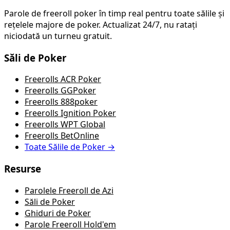
Parole de freeroll poker în timp real pentru toate sălile și
rețelele majore de poker. Actualizat 24/7, nu ratați
niciodată un turneu gratuit.
Săli de Poker
Freerolls ACR Poker
Freerolls GGPoker
Freerolls 888poker
Freerolls Ignition Poker
Freerolls WPT Global
Freerolls BetOnline
Toate Sălile de Poker →
Resurse
Parolele Freeroll de Azi
Săli de Poker
Ghiduri de Poker
Parole Freeroll Hold'em