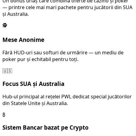
Un bonus uriaș care combină oferte de cazino și poker
— printre cele mai mari pachete pentru jucătorii din SUA
și Australia.
🕵️
Mese Anonime
Fără HUD-uri sau softuri de urmărire — un mediu de
poker pur și echitabil pentru toți.
🇺🇸
Focus SUA și Australia
Hub-ul principal al rețelei PWL dedicat special jucătorilor
din Statele Unite și Australia.
₿
Sistem Bancar bazat pe Crypto