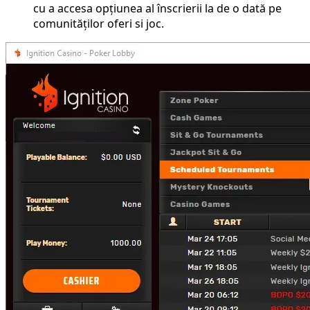
cu a accesa opțiunea al înscrierii la de o dată pe
comunităților oferi si joc.