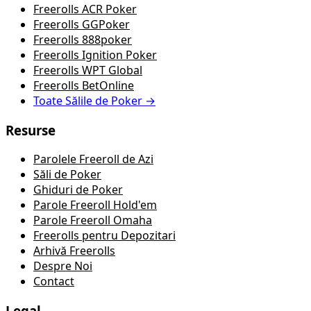
Freerolls ACR Poker
Freerolls GGPoker
Freerolls 888poker
Freerolls Ignition Poker
Freerolls WPT Global
Freerolls BetOnline
Toate Sălile de Poker →
Resurse
Parolele Freeroll de Azi
Săli de Poker
Ghiduri de Poker
Parole Freeroll Hold'em
Parole Freeroll Omaha
Freerolls pentru Depozitari
Arhivă Freerolls
Despre Noi
Contact
Legal