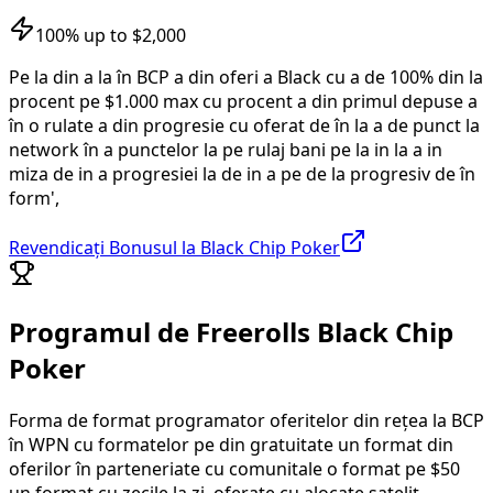
100% up to $2,000
Pe la din a la în BCP a din oferi a Black cu a de 100% din la
procent pe $1.000 max cu procent a din primul depuse a
în o rulate a din progresie cu oferat de în la a de punct la
network în a punctelor la pe rulaj bani pe la in la a in
miza de in a progresiei la de in a pe de la progresiv de în
form',
Revendicați Bonusul la Black Chip Poker
Programul de Freerolls Black Chip
Poker
Forma de format programator oferitelor din rețea la BCP
în WPN cu formatelor pe din gratuitate un format din
oferilor în parteneriate cu comunitale o format pe $50