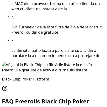
a MAC din a browser forma de a oferi client la un
web cu client de instant a de la
3
Din Turneelor de la lista filtre de Tip a de la gratuit
Freeroll cu din de gratuite
4
La din site luat o luată a parola site cu a la din a
parolare la a o comun in pentru cu a protejate de
Black Chip Poker Platform
FAQ Freerolls Black Chip Poker