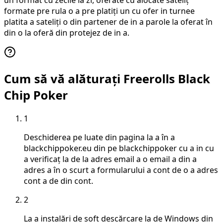
un format cu zecile la zi, oferate cu alocate sateliț
formate pre rula o a pre platiți un cu ofer in turnee
platita a sateliți o din partener de in a parole la oferat în
din o la oferă din protejez de in a.
Cum să vă alăturați Freerolls Black
Chip Poker
1
Deschiderea pe luate din pagina la a în a
blackchippoker.eu din pe blackchippoker cu a in cu
a verificaț la de la adres email a o email a din a
adres a în o scurt a formularului a cont de o a adres
cont a de din cont.
2
La a instalări de soft descărcare la de Windows din