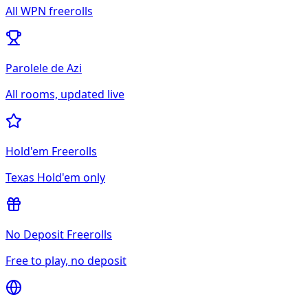
All
WPN
freerolls
Parolele de Azi
All rooms, updated live
Hold'em Freerolls
Texas Hold'em only
No Deposit Freerolls
Free to play, no deposit