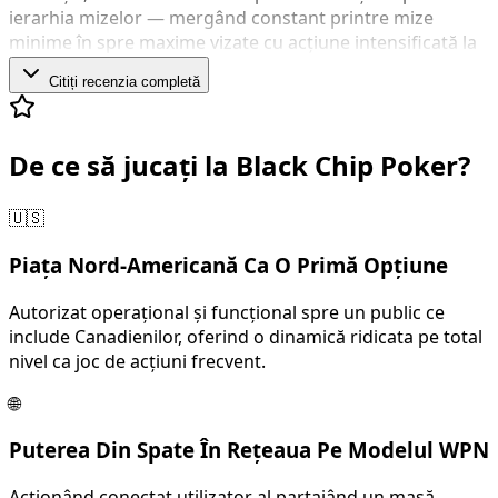
ierarhia mizelor — mergând constant printre mize
minime în spre maxime vizate cu acțiune intensificată la
orice parte a programului zilnic. Punctul forte din vizorul
Citiți recenzia completă
profesionist este legat special de pachetul său, anuma
Elite Benefits — un program remarcabil de stimulente
construind direct ierarhic retur de recompense
De ce să jucați la Black Chip Poker?
considerat progresiv în formă de rakeback la plată la
jocurile vizând un target consistent ca mod dedicat
jucător de rutină frecvent. Amatorii preferând
🇺🇸
participarea fără risc vor lua a aduce la îndepliniri
ceruturile printr o partajare extins prin planurile freeroll-
Piața Nord-Americană Ca O Primă Opțiune
elor oferte din grup a listat de comun, cu accesate
exclusive care impune intrarea având asigurate parola
Autorizat operațional și funcțional spre un public ce
din rândul listat prin portal la mediul colaborator afiliata.
include Canadienilor, oferind o dinamică ridicata pe total
nivel ca joc de acțiuni frecvent.
🌐
Puterea Din Spate În Rețeaua Pe Modelul WPN
Acționând conectat utilizator al partajând un masă