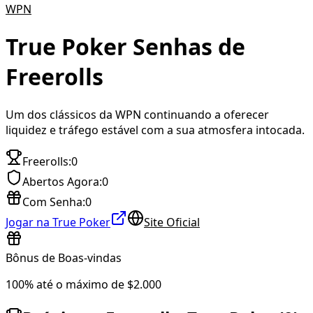
WPN
True Poker
Senhas de
Freerolls
Um dos clássicos da WPN continuando a oferecer
liquidez e tráfego estável com a sua atmosfera intocada.
Freerolls
:
0
Abertos Agora
:
0
Com Senha
:
0
Jogar na True Poker
Site Oficial
Bônus de Boas-vindas
100% até o máximo de $2.000