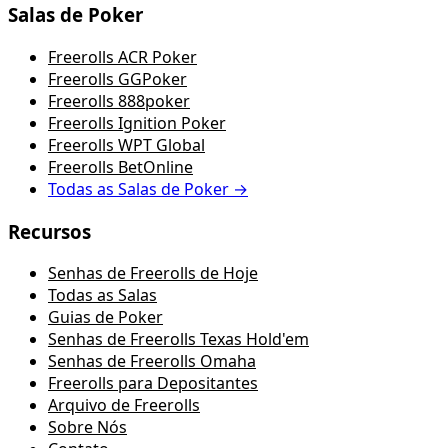
Salas de Poker
Freerolls ACR Poker
Freerolls GGPoker
Freerolls 888poker
Freerolls Ignition Poker
Freerolls WPT Global
Freerolls BetOnline
Todas as Salas de Poker →
Recursos
Senhas de Freerolls de Hoje
Todas as Salas
Guias de Poker
Senhas de Freerolls Texas Hold'em
Senhas de Freerolls Omaha
Freerolls para Depositantes
Arquivo de Freerolls
Sobre Nós