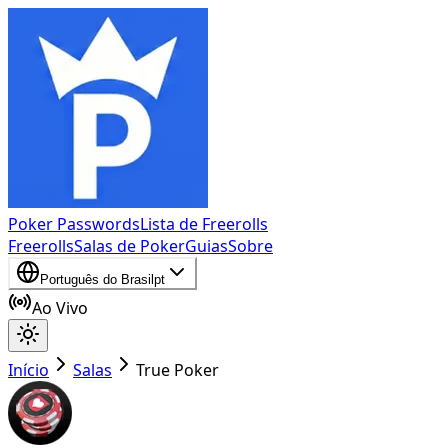
Poker Passwords
Lista de Freerolls
Freerolls
Salas de Poker
Guias
Sobre
Português do Brasil
pt
Ao Vivo
Início
Salas
True Poker