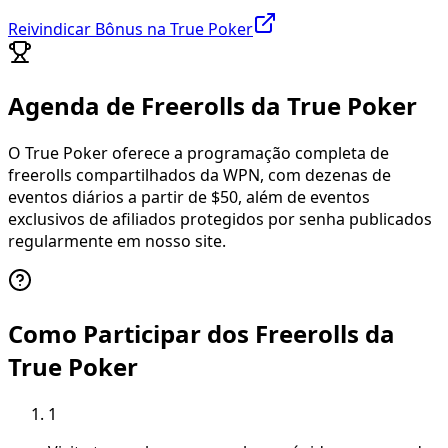
Reivindicar Bônus na True Poker
Agenda de Freerolls da True Poker
O True Poker oferece a programação completa de
freerolls compartilhados da WPN, com dezenas de
eventos diários a partir de $50, além de eventos
exclusivos de afiliados protegidos por senha publicados
regularmente em nosso site.
Como Participar dos Freerolls da
True Poker
1