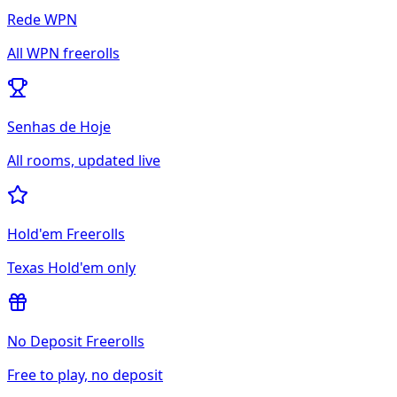
Rede WPN
All
WPN
freerolls
Senhas de Hoje
All rooms, updated live
Hold'em Freerolls
Texas Hold'em only
No Deposit Freerolls
Free to play, no deposit