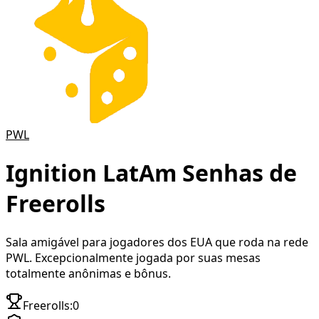
PWL
Ignition LatAm
Senhas de
Freerolls
Sala amigável para jogadores dos EUA que roda na rede
PWL. Excepcionalmente jogada por suas mesas
totalmente anônimas e bônus.
Freerolls
:
0