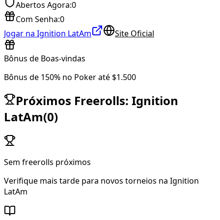
Abertos Agora
:
0
Com Senha
:
0
Jogar na Ignition LatAm
Site Oficial
Bônus de Boas-vindas
Bônus de 150% no Poker até $1.500
Próximos Freerolls: Ignition
LatAm
(
0
)
Sem freerolls próximos
Verifique mais tarde para novos torneios na Ignition
LatAm