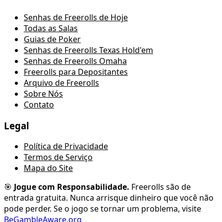
Senhas de Freerolls de Hoje
Todas as Salas
Guias de Poker
Senhas de Freerolls Texas Hold'em
Senhas de Freerolls Omaha
Freerolls para Depositantes
Arquivo de Freerolls
Sobre Nós
Contato
Legal
Política de Privacidade
Termos de Serviço
Mapa do Site
🎯
Jogue com Responsabilidade.
Freerolls são de
entrada gratuita. Nunca arrisque dinheiro que você não
pode perder.
Se o jogo se tornar um problema, visite
BeGambleAware.org