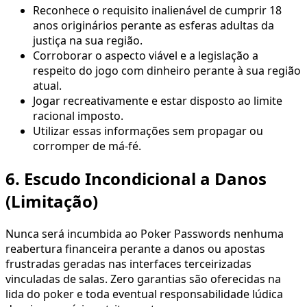
Reconhece o requisito inalienável de cumprir 18
anos originários perante as esferas adultas da
justiça na sua região.
Corroborar o aspecto viável e a legislação a
respeito do jogo com dinheiro perante à sua região
atual.
Jogar recreativamente e estar disposto ao limite
racional imposto.
Utilizar essas informações sem propagar ou
corromper de má-fé.
6. Escudo Incondicional a Danos
(Limitação)
Nunca será incumbida ao Poker Passwords nenhuma
reabertura financeira perante a danos ou apostas
frustradas geradas nas interfaces terceirizadas
vinculadas de salas. Zero garantias são oferecidas na
lida do poker e toda eventual responsabilidade lúdica