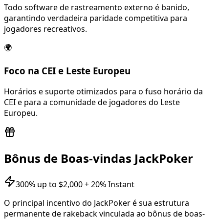
Todo software de rastreamento externo é banido,
garantindo verdadeira paridade competitiva para
jogadores recreativos.
🌍
Foco na CEI e Leste Europeu
Horários e suporte otimizados para o fuso horário da
CEI e para a comunidade de jogadores do Leste
Europeu.
Bônus de Boas-vindas JackPoker
300% up to $2,000 + 20% Instant
O principal incentivo do JackPoker é sua estrutura
permanente de rakeback vinculada ao bônus de boas-