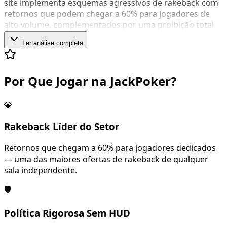
site implementa esquemas agressivos de rakeback com
retornos que podem chegar a 60% para jogadores de
alto volume, complementados por uma proibição total
de HUDs externos e softwares de rastreamento para
Ler análise completa
proteger os jogadores recreativos. A comunidade tende
a ter perfis cautelosos e novatos, criando um ambiente
de jogo genuinamente acessível.
Por Que Jogar na JackPoker?
💎
Rakeback Líder do Setor
Retornos que chegam a 60% para jogadores dedicados
— uma das maiores ofertas de rakeback de qualquer
sala independente.
🛡️
Política Rigorosa Sem HUD