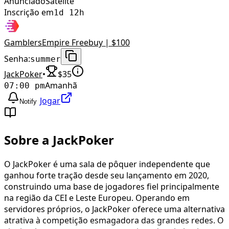
Anunciado
Satélite
Inscrição em
1d 12h
GamblersEmpire Freebuy | $100
Senha:
summer
JackPoker
•
$
35
Amanhã
07:00 pm
Jogar
Notify
Sobre a JackPoker
O JackPoker é uma sala de pôquer independente que
ganhou forte tração desde seu lançamento em 2020,
construindo uma base de jogadores fiel principalmente
na região da CEI e Leste Europeu. Operando em
servidores próprios, o JackPoker oferece uma alternativa
atrativa à competição esmagadora das grandes redes. O