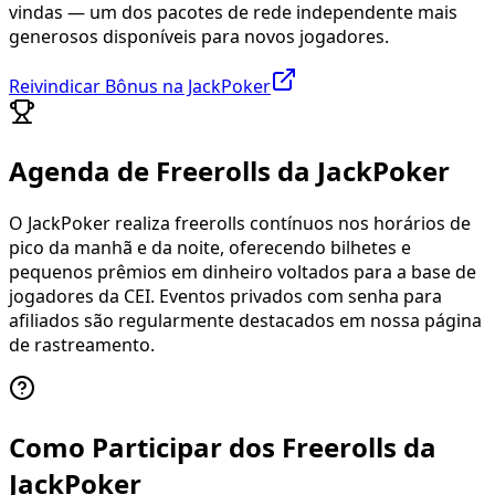
vindas — um dos pacotes de rede independente mais
generosos disponíveis para novos jogadores.
Reivindicar Bônus na JackPoker
Agenda de Freerolls da JackPoker
O JackPoker realiza freerolls contínuos nos horários de
pico da manhã e da noite, oferecendo bilhetes e
pequenos prêmios em dinheiro voltados para a base de
jogadores da CEI. Eventos privados com senha para
afiliados são regularmente destacados em nossa página
de rastreamento.
Como Participar dos Freerolls da
JackPoker