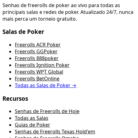
Senhas de freerolls de poker ao vivo para todas as
principais salas e redes de poker. Atualizado 24/7, nunca
mais perca um torneio gratuito.
Salas de Poker
Freerolls ACR Poker
Freerolls GGPoker
Freerolls 888poker
Freerolls Ignition Poker
Freerolls WPT Global
Freerolls BetOnline
Todas as Salas de Poker →
Recursos
Senhas de Freerolls de Hoje
Todas as Salas
Guias de Poker
Senhas de Freerolls Texas Hold'em