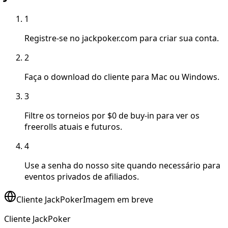
1
Registre-se no jackpoker.com para criar sua conta.
2
Faça o download do cliente para Mac ou Windows.
3
Filtre os torneios por $0 de buy-in para ver os
freerolls atuais e futuros.
4
Use a senha do nosso site quando necessário para
eventos privados de afiliados.
Cliente JackPoker
Imagem em breve
Cliente JackPoker