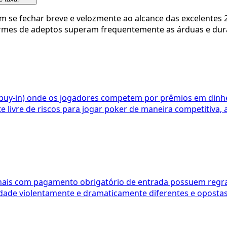
m se fechar breve e velozmente ao alcance das excelentes 
rmes de adeptos superam frequentemente as árduas e duras
(buy-in) onde os jogadores competem por prêmios em dinhei
livre de riscos para jogar poker de maneira competitiva, 
cionais com pagamento obrigatório de entrada possuem regr
idade violentamente e dramaticamente diferentes e opostas