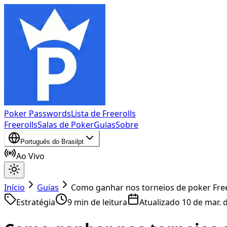
Poker Passwords
Lista de Freerolls
Freerolls
Salas de Poker
Guias
Sobre
Português do Brasil
pt
Ao Vivo
Início
Guias
Como ganhar nos torneios de poker Free
Estratégia
9
min de leitura
Atualizado
10 de mar. 