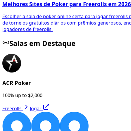
Melhores Sites de Poker para Freerolls em 2026
Escolher a sala de poker online certa para jogar freerol
de torneios gratuitos diários com prêmios generosos, e
jogadores de freerolls.
Salas em Destaque
ACR Poker
100% up to $2,000
Freerolls
Jogar