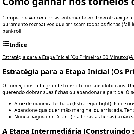
Como ganhar nos torneios d
Competir e vencer consistentemente em freerolls exige u
puramente recreativos que arriscam todas as fichas ("all
bankroll.
Índice
Estratégia para a Etapa Inicial (Os Primeiros 30 Minutos)
A
Estratégia para a Etapa Inicial (Os P
O começo de todo grande freeroll é um absoluto caos. Um
querendo dobrar suas fichas ou abandonar a partida. O se
Atue de maneira fechada (Estratégia Tight). Entre n
Abandone qualquer mão marginal ou arriscada. Tentar 
Nunca pague um "All-In" (ir a todas as fichas) a não
A Etapa Intermediária (Construindo 