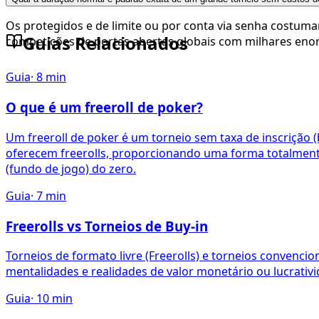
Os protegidos e de limite ou por conta via senha costuma
Guias Relacionados
competições de portas abertas globais com milhares eno
Guia
·
8
min
O que é um freeroll de poker?
Um freeroll de poker é um torneio sem taxa de inscrição 
oferecem freerolls, proporcionando uma forma totalmente 
(fundo de jogo) do zero.
Guia
·
7
min
Freerolls vs Torneios de Buy-in
Torneios de formato livre (Freerolls) e torneios conven
mentalidades e realidades de valor monetário ou lucrativ
Guia
·
10
min