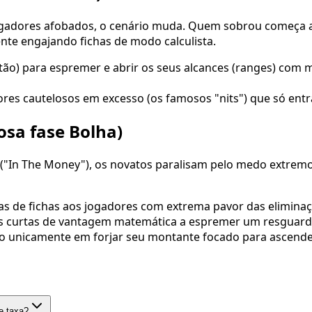
ogadores afobados, o cenário muda. Quem sobrou começa a 
nte engajando fichas de modo calculista.
otão) para espremer e abrir os seus alcances (ranges) com
res cautelosos em excesso (os famosos "nits") que só ent
sa fase Bolha)
In The Money"), os novatos paralisam pelo medo extremo d
as de fichas aos jogadores com extrema pavor das eliminaç
as curtas de vantagem matemática a espremer um resguardo
do unicamente em forjar seu montante focado para ascende
e taxa?