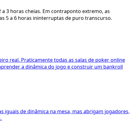
2 a 3 horas cheias. Em contraponto extremo, as
 5 a 6 horas ininterruptas de puro transcurso.
ro real. Praticamente todas as salas de poker online
aprender a dinâmica do jogo e construir um bankroll
as iguais de dinâmica na mesa, mas abrigam jogadores,
.