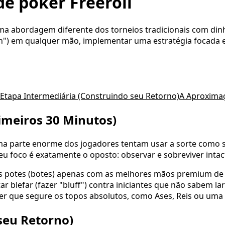
e poker Freeroll
ma abordagem diferente dos torneios tradicionais com din
-in") em qualquer mão, implementar uma estratégia focada e
 Etapa Intermediária (Construindo seu Retorno)
A Aproximaç
rimeiros 30 Minutos)
a parte enorme dos jogadores tentam usar a sorte como se
u foco é exatamente o oposto: observar e sobreviver intac
os potes (botes) apenas com as melhores mãos premium de t
blefar (fazer "bluff") contra iniciantes que não sabem lar
 ser que segure os topos absolutos, como Ases, Reis ou uma 
seu Retorno)