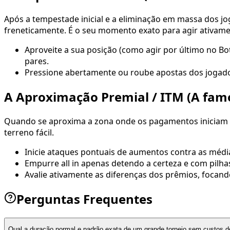
Após a tempestade inicial e a eliminação em massa dos j
freneticamente. É o seu momento exato para agir ativame
Aproveite a sua posição (como agir por último no B
pares.
Pressione abertamente ou roube apostas dos jogado
A Aproximação Premial / ITM (A famo
Quando se aproxima a zona onde os pagamentos iniciam ("
terreno fácil.
Inicie ataques pontuais de aumentos contra as médi
Empurre all in apenas detendo a certeza e com pilh
Avalie ativamente as diferenças dos prêmios, focan
Perguntas Frequentes
Qual a duração normal e padrão exata de um grande torneio sem custos d