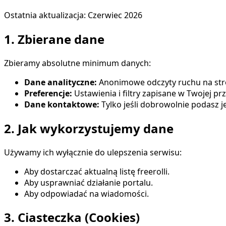
Ostatnia aktualizacja: Czerwiec 2026
1. Zbierane dane
Zbieramy absolutne minimum danych:
Dane analityczne:
Anonimowe odczyty ruchu na str
Preferencje:
Ustawienia i filtry zapisane w Twojej pr
Dane kontaktowe:
Tylko jeśli dobrowolnie podasz j
2. Jak wykorzystujemy dane
Używamy ich wyłącznie do ulepszenia serwisu:
Aby dostarczać aktualną listę freerolli.
Aby usprawniać działanie portalu.
Aby odpowiadać na wiadomości.
3. Ciasteczka (Cookies)