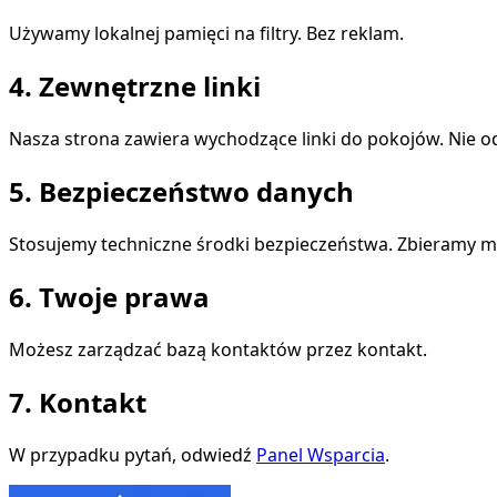
Używamy lokalnej pamięci na filtry. Bez reklam.
4. Zewnętrzne linki
Nasza strona zawiera wychodzące linki do pokojów. Nie 
5. Bezpieczeństwo danych
Stosujemy techniczne środki bezpieczeństwa. Zbieramy 
6. Twoje prawa
Możesz zarządzać bazą kontaktów przez kontakt.
7. Kontakt
W przypadku pytań, odwiedź
Panel Wsparcia
.