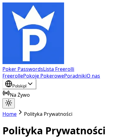
Poker Passwords
Lista Freerolli
Freerolle
Pokoje Pokerowe
Poradniki
O nas
Polski
pl
Na Żywo
Home
Polityka Prywatności
Polityka Prywatności