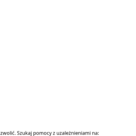
zwolić.
Szukaj pomocy z uzależnieniami na: