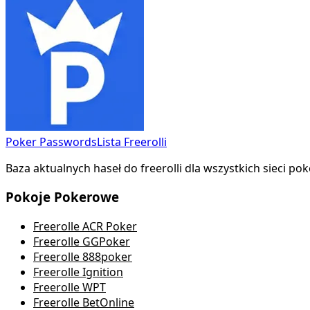
Poker Passwords
Lista Freerolli
Baza aktualnych haseł do freerolli dla wszystkich sieci p
Pokoje Pokerowe
Freerolle ACR Poker
Freerolle GGPoker
Freerolle 888poker
Freerolle Ignition
Freerolle WPT
Freerolle BetOnline