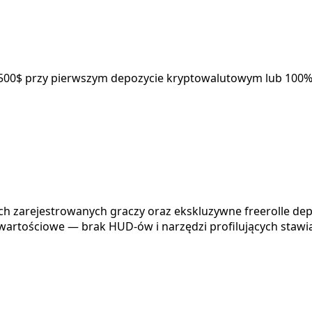
500$ przy pierwszym depozycie kryptowalutowym lub 100% 
kich zarejestrowanych graczy oraz ekskluzywne freerolle
 wartościowe — brak HUD-ów i narzędzi profilujących stawia