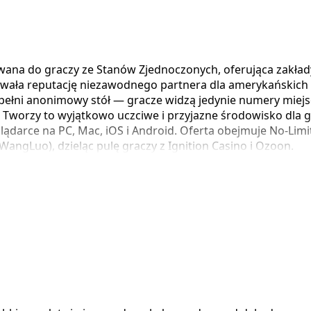
wana do graczy ze Stanów Zjednoczonych, oferująca zakła
wała reputację niezawodnego partnera dla amerykańskich
pełni anonimowy stół — gracze widzą jedynie numery miejsc
 Tworzy to wyjątkowo uczciwe i przyjazne środowisko dla g
lądarce na PC, Mac, iOS i Android. Oferta obejmuje No-Lim
iWangLuo), dzieląc pulę graczy z Ignition Casino i Ozoon.