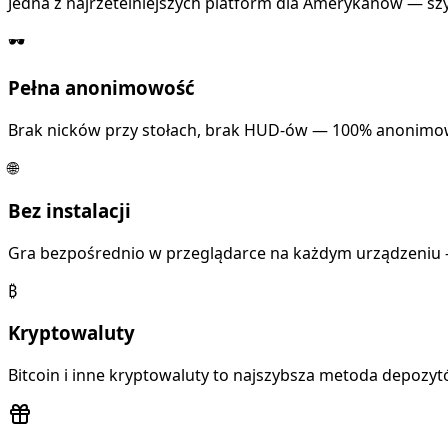
Jedna z najrzetelniejszych platform dla Amerykanów — sz
🕶️
Pełna anonimowość
Brak nicków przy stołach, brak HUD-ów — 100% anonimow
🌐
Bez instalacji
Gra bezpośrednio w przeglądarce na każdym urządzeniu —
₿
Kryptowaluty
Bitcoin i inne kryptowaluty to najszybsza metoda depozyt