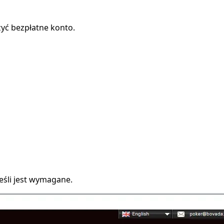
ożyć bezpłatne konto.
 jeśli jest wymagane.