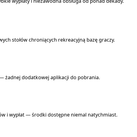
ybkie wypłaty i niezawodna obsługa od ponad dekady.
ych stołów chroniących rekreacyjną bazę graczy.
 żadnej dodatkowej aplikacji do pobrania.
ów i wypłat — środki dostępne niemal natychmiast.