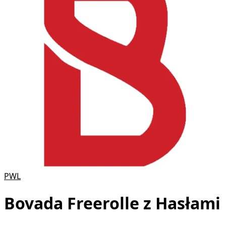
PWL
Bovada
Freerolle z Hasłami