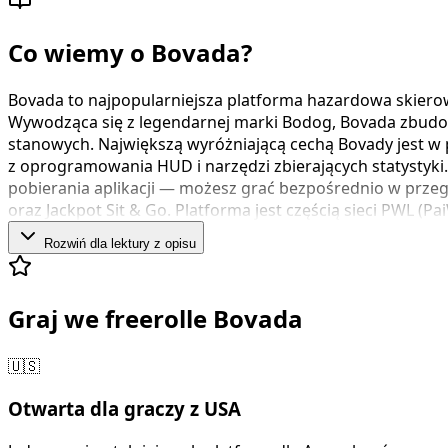
Co wiemy o Bovada?
Bovada to najpopularniejsza platforma hazardowa skiero
Wywodząca się z legendarnej marki Bodog, Bovada zbudo
stanowych. Największą wyróżniającą cechą Bovady jest w 
z oprogramowania HUD i narzędzi zbierających statystyki.
pobierania aplikacji — możesz grać bezpośrednio w przeg
oraz Jackpot Sit & Go. Platforma jest częścią sieci PWL (Pa
Rozwiń dla lektury z opisu
Graj we freerolle Bovada
🇺🇸
Otwarta dla graczy z USA