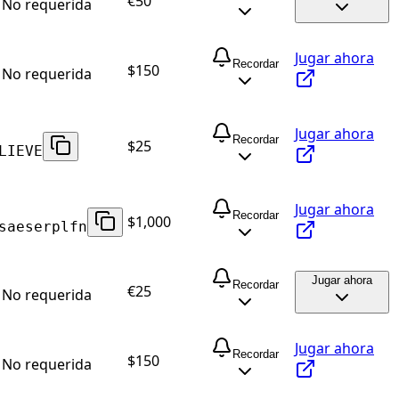
€
50
No requerida
Jugar ahora
Recordar
$
150
No requerida
Jugar ahora
Recordar
$
25
LIEVE
Jugar ahora
Recordar
$
1,000
saeserplfn
Jugar ahora
Recordar
€
25
No requerida
Jugar ahora
Recordar
$
150
No requerida