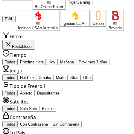
TigerGaming
BetOnline Poker
PWL
Ignition LatAm
Ozoon
Ignition USA&Australia
Bovada
Filtros
Restablecer
Tiempo
Todos
Próxima Hora
Hoy
Mañana
Próximos 7 días
Juego
Todos
Hold'em
Omaha
Mixto
Stud
Otro
Tipo de Freeroll
Todos
Abierto
Depositantes
Satélites
Todos
Solo Sats
Excluir
Contraseña
Todos
Con Contraseña
Sin Contraseña
Tu País