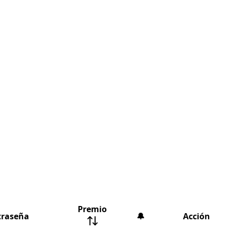
Premio
traseña
🔔
Acción