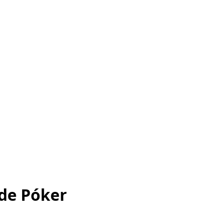
 de Póker