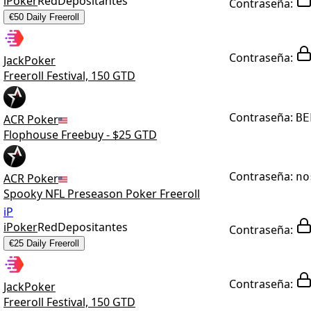
iPoker
Red
Depositantes
Contraseña:
€50 Daily Freeroll
Contraseña:
JackPoker
Freeroll Festival, 150 GTD
o
Contraseña:
BE
ACR Poker
Flophouse Freebuy - $25 GTD
o
Contraseña:
no
ACR Poker
Spooky NFL Preseason Poker Freeroll
iP
iPoker
Red
Depositantes
Contraseña:
€25 Daily Freeroll
o
Contraseña:
JackPoker
Freeroll Festival, 150 GTD