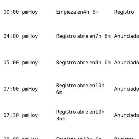
Hoy
Empieza en
Registro
00:00 pm
4h 6m
Hoy
Registro abre en
Anunciad
04:00 pm
7h 6m
Hoy
Registro abre en
Anunciad
05:00 pm
8h 6m
Registro abre en
10h
Hoy
Anunciad
07:00 pm
6m
Registro abre en
10h
Hoy
Anunciad
07:30 pm
36m