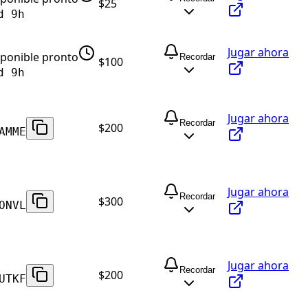
$
25
d 9h
Jugar ahora
sponible pronto
Recordar
$
100
d 9h
Jugar ahora
Recordar
$
200
AMME
Jugar ahora
Recordar
$
300
ONVL
Jugar ahora
Recordar
$
200
UTKF