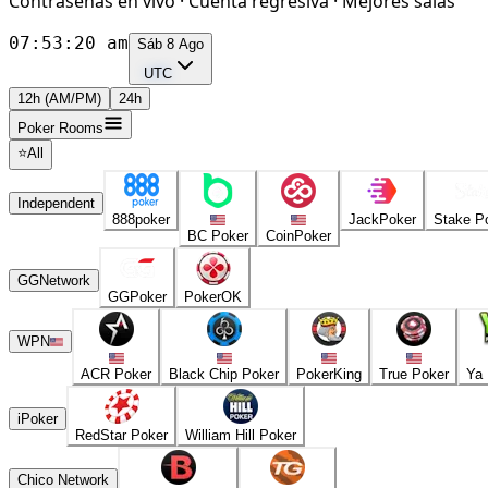
Contraseñas en vivo · Cuenta regresiva · Mejores salas
07:53:21 am
Sáb 8 Ago
UTC
12h (AM/PM)
24h
Poker Rooms
⭐
All
Independent
888poker
JackPoker
Stake P
BC Poker
CoinPoker
GGNetwork
GGPoker
PokerOK
WPN
ACR Poker
Black Chip Poker
PokerKing
True Poker
Ya 
iPoker
RedStar Poker
William Hill Poker
Chico Network